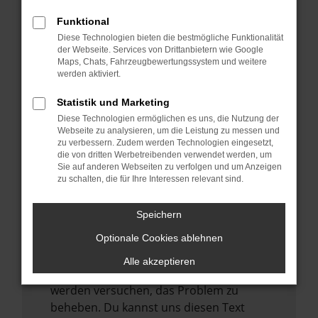
verhindern. Funktioniert die Seite in einem
anderen Browser oder in einem privaten
Funktional
Fenster?
Diese Technologien bieten die bestmögliche Funktionalität
der Webseite. Services von Drittanbietern wie Google
Starte dein Gerät neu.
Maps, Chats, Fahrzeugbewertungssystem und weitere
Das kann manchmal helfen,
werden aktiviert.
vorübergehende Probleme zu beheben.
Statistik und Marketing
Stelle sicher, dass dein Browser und dein
Diese Technologien ermöglichen es uns, die Nutzung der
Betriebssystem auf dem neuesten Stand
Webseite zu analysieren, um die Leistung zu messen und
zu verbessern. Zudem werden Technologien eingesetzt,
sind.
die von dritten Werbetreibenden verwendet werden, um
Veraltete Software birgt nicht nur ein
Sie auf anderen Webseiten zu verfolgen und um Anzeigen
zu schalten, die für Ihre Interessen relevant sind.
Sicherheitsrisiko, sondern kann auch dazu
führen, dass bestimmte Funktionen nicht
mehr unterstützt werden.
Speichern
Wende dich an den Webseitenbetreiber.
Optionale Cookies ablehnen
Wenn du alle oben genannten Schritte
Alle akzeptieren
versucht hast, kontaktiere uns bitte. Wir
werden versuchen, das Problem zu
beheben. Du kannst uns diesen Text