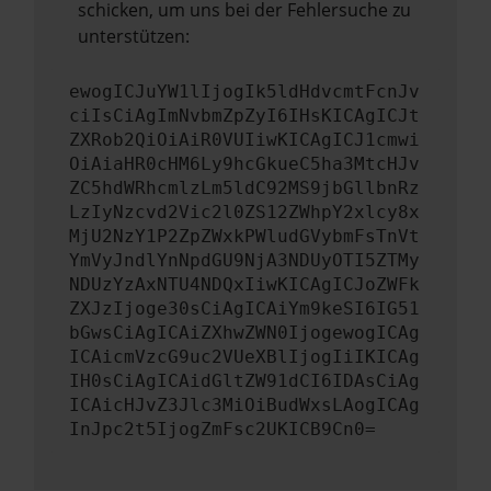
schicken, um uns bei der Fehlersuche zu
unterstützen:
ewogICJuYW1lIjogIk5ldHdvcmtFcnJv
ciIsCiAgImNvbmZpZyI6IHsKICAgICJt
ZXRob2QiOiAiR0VUIiwKICAgICJ1cmwi
OiAiaHR0cHM6Ly9hcGkueC5ha3MtcHJv
ZC5hdWRhcmlzLm5ldC92MS9jbGllbnRz
LzIyNzcvd2Vic2l0ZS12ZWhpY2xlcy8x
MjU2NzY1P2ZpZWxkPWludGVybmFsTnVt
YmVyJndlYnNpdGU9NjA3NDUyOTI5ZTMy
NDUzYzAxNTU4NDQxIiwKICAgICJoZWFk
ZXJzIjoge30sCiAgICAiYm9keSI6IG51
bGwsCiAgICAiZXhwZWN0IjogewogICAg
ICAicmVzcG9uc2VUeXBlIjogIiIKICAg
IH0sCiAgICAidGltZW91dCI6IDAsCiAg
ICAicHJvZ3Jlc3MiOiBudWxsLAogICAg
InJpc2t5IjogZmFsc2UKICB9Cn0=