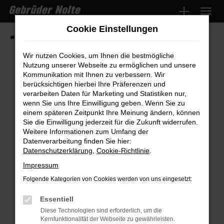
Zum
Hauptinhalt
Cookie Einstellungen
springen
Startseite
Fahrzeugmarkt
Fahrzeugsuche
Wir nutzen Cookies, um Ihnen die bestmögliche
Nutzung unserer Webseite zu ermöglichen und unsere
Kommunikation mit Ihnen zu verbessern. Wir
Fehler: Network Error
berücksichtigen hierbei Ihre Präferenzen und
verarbeiten Daten für Marketing und Statistiken nur,
wenn Sie uns Ihre Einwilligung geben. Wenn Sie zu
Beim Laden ist ein Fehler aufgetreten.
einem späteren Zeitpunkt Ihre Meinung ändern, können
Hier sind ein paar Tipps, die dir helfen können:
Sie die Einwilligung jederzeit für die Zukunft widerrufen.
Weitere Informationen zum Umfang der
Überprüfe deine Firewall und deine
Datenverarbeitung finden Sie hier:
Internetverbindung.
Datenschutzerklärung
,
Cookie-Richtlinie
.
Laden andere Webseiten, zum Beispiel
Impressum
deine Suchmaschine?
Folgende Kategorien von Cookies werden von uns eingesetzt:
Prüfe deine Browsererweiterungen.
Manche Erweiterungen, wie Werbeblocker,
Essentiell
können das Laden bestimmter Seiten
Diese Technologien sind erforderlich, um die
Kernfunktionalität der Webseite zu gewährleisten.