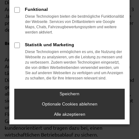
Die Ausbildungsdauer zum
Automobilkaufmann/Automobilkauffrau (m/w/d) beträgt 3
Funktional
Jahre und beinhaltet sowohl die theoretische als auch die
Diese Technologien bieten die bestmögliche Funktionalität
praktische Lehre vor Ort. Beginn der Ausbildung ist immer
der Webseite. Services von Drittanbietern wie Google
Maps, Chats, Fahrzeugbewertungssystem und weitere
der 1. August eines Jahres.
werden aktiviert.
Berufsbild
Statistik und Marketing
Diese Technologien ermöglichen es uns, die Nutzung der
Webseite zu analysieren, um die Leistung zu messen und
Automobilkaufleute sind in Autohäusern, bei
zu verbessern. Zudem werden Technologien eingesetzt,
Automobilherstellern und Importeuren von Automobilen
die von dritten Werbetreibenden verwendet werden, um
tätig. Sie sind mit folgenden Arbeitsgebieten befasst:
Sie auf anderen Webseiten zu verfolgen und um Anzeigen
zu schalten, die für Ihre Interessen relevant sind.
Disposition, Beschaffung, Vertrieb, Verkauf von neuen und
gebrauchten Kraftfahrzeugen, Kundendienst. Sie bieten
alle das Kraftfahrzeug betreffenden Dienstleistungen an,
Speichern
sie sind insbesondere mit der Vorbereitung, dem Angebot
Optionale Cookies ablehnen
und der Vermittlung von Finanzierungs-, Leasing-,
Flottenmanagement-, Versicherungs- und
Alle akzeptieren
Garantieverträgen befasst. Automobilkaufleute arbeiten
kundenorientiert und tragen dazu bei, einen
wirtschaftlichen Betriebsablauf zu sichern.