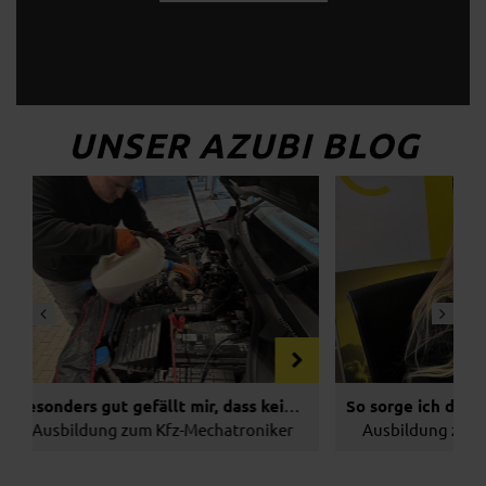
UNSER AZUBI BLOG
s & Ausbildung
26.11.2025
Jobs & Ausbildung
Besonders gut gefällt mir, dass kein Tag wie der andere ist.
zum Kfz-Mechatroniker
Ausbildung zur Automobilkauffr