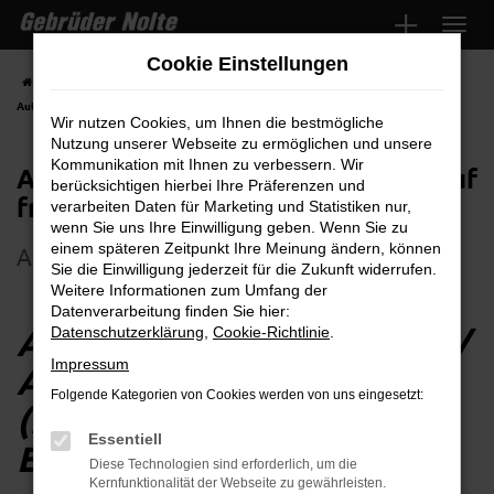
Zum
Hauptinhalt
Cookie Einstellungen
springen
Startseite
Jobs & Ausbildung
Ausbildung
Automobilkaufmann/Automobilkauffrau
Wir nutzen Cookies, um Ihnen die bestmögliche
Nutzung unserer Webseite zu ermöglichen und unsere
Kommunikation mit Ihnen zu verbessern. Wir
Automobilkaufmann/Automobilkauf
berücksichtigen hierbei Ihre Präferenzen und
frau
verarbeiten Daten für Marketing und Statistiken nur,
wenn Sie uns Ihre Einwilligung geben. Wenn Sie zu
einem späteren Zeitpunkt Ihre Meinung ändern, können
Ausbildung bei Gebrüder Nolte
Sie die Einwilligung jederzeit für die Zukunft widerrufen.
Weitere Informationen zum Umfang der
Datenverarbeitung finden Sie hier:
AUTOMOBILKAUFMANN/
Datenschutzerklärung
,
Cookie-Richtlinie
.
Impressum
AUTOMOBILKAUFFRAU
Folgende Kategorien von Cookies werden von uns eingesetzt:
(M/W/D) - WAS
Essentiell
ERWARTET MICH?
Diese Technologien sind erforderlich, um die
Kernfunktionalität der Webseite zu gewährleisten.