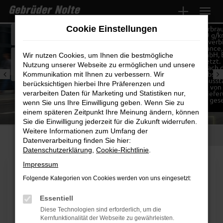
Zum
Hauptinhalt
Hyundai i20 1.0 T-GDI Select, 66 kW (90 PS): Energieverbra
Cookie Einstellungen
kombiniert: 5,7 l/100km; CO₂-Emission kombiniert: 129 g/k
springen
Klasse: D. Abbildung zeigt Sonderausstattung . *Ein unverb
Leasingbeispiel für Gewerbekunden der HYUNDAI Finance,
Geschäftsbereich der Hyundai Capital Bank Europe GmbH, 
Wir nutzen Cookies, um Ihnen die bestmögliche
Allee 22, 60327 Frankfurt am Main. Bonität vorausgesetzt.
Nutzung unserer Webseite zu ermöglichen und unsere
Verbraucher haben ein gesetzliches Widerrufsrecht. Nach 
Leasingbedingungen besteht die Verpflichtung zum Absch
Kommunikation mit Ihnen zu verbessern. Wir
einer Vollkaskoversicherung. Kostenpflichtige Zusatzauss
berücksichtigen hierbei Ihre Präferenzen und
möglich. Überführungs- und Zulassungskosten in Höhe von
EUR für den Hyundai i20 1.0 T-GDI Select werden bei Liefe
verarbeiten Daten für Marketing und Statistiken nur,
Fahrzeugs separat in Ansatz gebracht. Alle Preise exkl. ges
wenn Sie uns Ihre Einwilligung geben. Wenn Sie zu
MwSt. Angebot gültig bis 30.09.2026.
einem späteren Zeitpunkt Ihre Meinung ändern, können
Sie die Einwilligung jederzeit für die Zukunft widerrufen.
Weitere Informationen zum Umfang der
FAHRZEUGSUCHE
FAHRZEUGANKAUF
Datenverarbeitung finden Sie hier:
Datenschutzerklärung
,
Cookie-Richtlinie
.
Impressum
Folgende Kategorien von Cookies werden von uns eingesetzt:
Essentiell
Diese Technologien sind erforderlich, um die
Kernfunktionalität der Webseite zu gewährleisten.