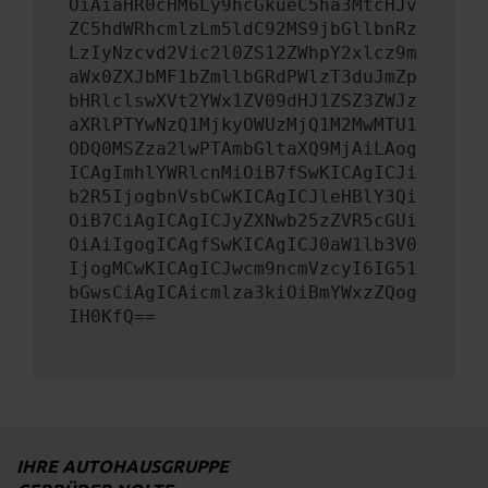
OiAiaHR0cHM6Ly9hcGkueC5ha3MtcHJv
ZC5hdWRhcmlzLm5ldC92MS9jbGllbnRz
LzIyNzcvd2Vic2l0ZS12ZWhpY2xlcz9m
aWx0ZXJbMF1bZmllbGRdPWlzT3duJmZp
bHRlclswXVt2YWx1ZV09dHJ1ZSZ3ZWJz
aXRlPTYwNzQ1MjkyOWUzMjQ1M2MwMTU1
ODQ0MSZza2lwPTAmbGltaXQ9MjAiLAog
ICAgImhlYWRlcnMiOiB7fSwKICAgICJi
b2R5IjogbnVsbCwKICAgICJleHBlY3Qi
OiB7CiAgICAgICJyZXNwb25zZVR5cGUi
OiAiIgogICAgfSwKICAgICJ0aW1lb3V0
IjogMCwKICAgICJwcm9ncmVzcyI6IG51
bGwsCiAgICAicmlza3kiOiBmYWxzZQog
IH0KfQ==
IHRE AUTOHAUSGRUPPE