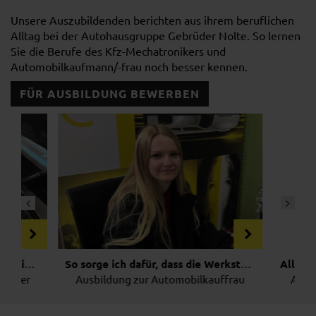
Unsere Auszubildenden berichten aus ihrem beruflichen
Alltag bei der Autohausgruppe Gebrüder Nolte. So lernen
Sie die Berufe des Kfz-Mechatronikers und
Automobilkaufmann/-frau noch besser kennen.
FÜR AUSBILDUNG BEWERBEN
26.11.2025
Jobs & Ausbildung
21.10.2024
J
ir, dass kein Tag wie der andere ist.
So sorge ich dafür, dass die Werkstatt und der Verkauf laufen
r
Ausbildung zur Automobilkauffrau
Ausbildung