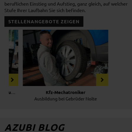
beruflichen Einstieg und Aufstieg, ganz gleich, auf welcher
Stufe Ihrer Laufbahn Sie sich befinden.
STELLENANGEBOTE ZEIGEN
Ausbildung im Autohaus
Automobilkaufmann/Automobilkauffrau
Kfz-Mechatroniker
Kfz-Mechatroniker (m/w/d)
Ausbildung bei Gebrüder Nolte
AZUBI BLOG