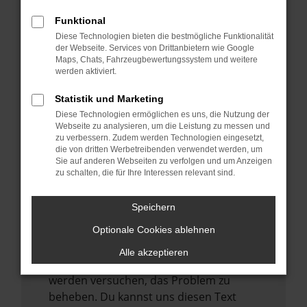
verhindern. Funktioniert die Seite in einem
anderen Browser oder in einem privaten
Funktional
Fenster?
Diese Technologien bieten die bestmögliche Funktionalität
der Webseite. Services von Drittanbietern wie Google
Starte dein Gerät neu.
Maps, Chats, Fahrzeugbewertungssystem und weitere
Das kann manchmal helfen,
werden aktiviert.
vorübergehende Probleme zu beheben.
Statistik und Marketing
Stelle sicher, dass dein Browser und dein
Diese Technologien ermöglichen es uns, die Nutzung der
Betriebssystem auf dem neuesten Stand
Webseite zu analysieren, um die Leistung zu messen und
zu verbessern. Zudem werden Technologien eingesetzt,
sind.
die von dritten Werbetreibenden verwendet werden, um
Veraltete Software birgt nicht nur ein
Sie auf anderen Webseiten zu verfolgen und um Anzeigen
zu schalten, die für Ihre Interessen relevant sind.
Sicherheitsrisiko, sondern kann auch dazu
führen, dass bestimmte Funktionen nicht
mehr unterstützt werden.
Speichern
Wende dich an den Webseitenbetreiber.
Optionale Cookies ablehnen
Wenn du alle oben genannten Schritte
Alle akzeptieren
versucht hast, kontaktiere uns bitte. Wir
werden versuchen, das Problem zu
beheben. Du kannst uns diesen Text