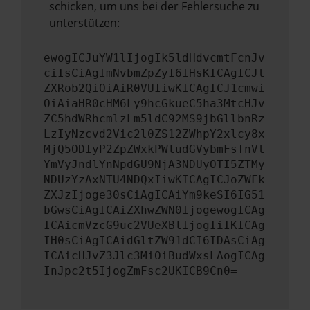
schicken, um uns bei der Fehlersuche zu
unterstützen:
ewogICJuYW1lIjogIk5ldHdvcmtFcnJv
ciIsCiAgImNvbmZpZyI6IHsKICAgICJt
ZXRob2QiOiAiR0VUIiwKICAgICJ1cmwi
OiAiaHR0cHM6Ly9hcGkueC5ha3MtcHJv
ZC5hdWRhcmlzLm5ldC92MS9jbGllbnRz
LzIyNzcvd2Vic2l0ZS12ZWhpY2xlcy8x
MjQ5ODIyP2ZpZWxkPWludGVybmFsTnVt
YmVyJndlYnNpdGU9NjA3NDUyOTI5ZTMy
NDUzYzAxNTU4NDQxIiwKICAgICJoZWFk
ZXJzIjoge30sCiAgICAiYm9keSI6IG51
bGwsCiAgICAiZXhwZWN0IjogewogICAg
ICAicmVzcG9uc2VUeXBlIjogIiIKICAg
IH0sCiAgICAidGltZW91dCI6IDAsCiAg
ICAicHJvZ3Jlc3MiOiBudWxsLAogICAg
InJpc2t5IjogZmFsc2UKICB9Cn0=