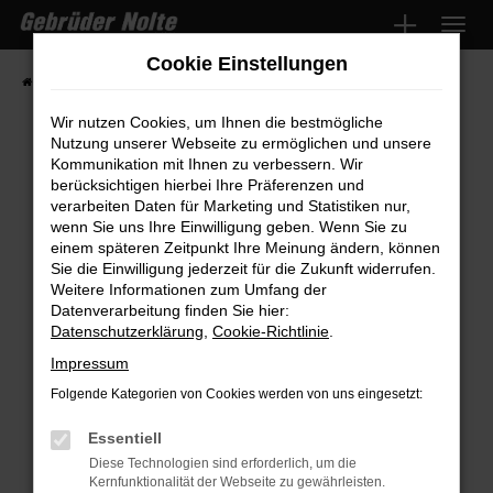
Zum
Hauptinhalt
Cookie Einstellungen
springen
Startseite
Fahrzeugmarkt
Fahrzeugsuche
Wir nutzen Cookies, um Ihnen die bestmögliche
Nutzung unserer Webseite zu ermöglichen und unsere
Kommunikation mit Ihnen zu verbessern. Wir
Fehler: Network Error
berücksichtigen hierbei Ihre Präferenzen und
verarbeiten Daten für Marketing und Statistiken nur,
wenn Sie uns Ihre Einwilligung geben. Wenn Sie zu
Beim Laden ist ein Fehler aufgetreten.
einem späteren Zeitpunkt Ihre Meinung ändern, können
Hier sind ein paar Tipps, die dir helfen können:
Sie die Einwilligung jederzeit für die Zukunft widerrufen.
Weitere Informationen zum Umfang der
Überprüfe deine Firewall und deine
Datenverarbeitung finden Sie hier:
Internetverbindung.
Datenschutzerklärung
,
Cookie-Richtlinie
.
Laden andere Webseiten, zum Beispiel
Impressum
deine Suchmaschine?
Folgende Kategorien von Cookies werden von uns eingesetzt:
Prüfe deine Browsererweiterungen.
Manche Erweiterungen, wie Werbeblocker,
Essentiell
können das Laden bestimmter Seiten
Diese Technologien sind erforderlich, um die
Kernfunktionalität der Webseite zu gewährleisten.