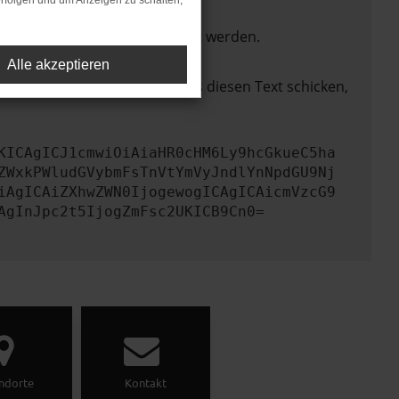
rfolgen und um Anzeigen zu schalten,
ktionen nicht mehr unterstützt werden.
Alle akzeptieren
lem zu beheben. Du kannst uns diesen Text schicken,
KICAgICJ1cmwiOiAiaHR0cHM6Ly9hcGkueC5ha
ZWxkPWludGVybmFsTnVtYmVyJndlYnNpdGU9Nj
iAgICAiZXhwZWN0IjogewogICAgICAicmVzcG9
AgInJpc2t5IjogZmFsc2UKICB9Cn0=
ndorte
Kontakt