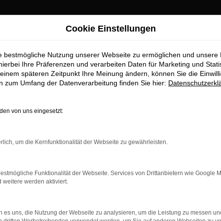
Cookie Einstellungen
ie bestmögliche Nutzung unserer Webseite zu ermöglichen und unsere
hierbei Ihre Präferenzen und verarbeiten Daten für Marketing und Stati
einem späteren Zeitpunkt Ihre Meinung ändern, können Sie die Einwillig
en zum Umfang der Datenverarbeitung finden Sie hier:
Datenschutzerkl
en von uns eingesetzt:
rbindung.
rlich, um die Kernfunktionalität der Webseite zu gewährleisten.
hmaschine?
das Laden bestimmter Seiten verhindern. Funktioniert die
estmögliche Funktionalität der Webseite. Services von Drittanbietern wie Google 
eitere werden aktiviert.
bleme zu beheben.
 es uns, die Nutzung der Webseite zu analysieren, um die Leistung zu messen u