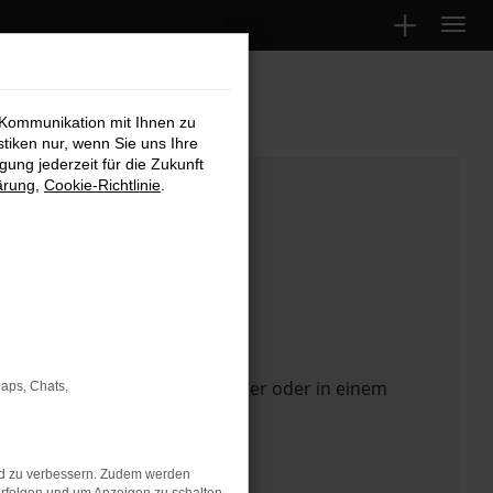
 Kommunikation mit Ihnen zu
stiken nur, wenn Sie uns Ihre
ung jederzeit für die Zukunft
ärung
,
Cookie-Richtlinie
.
 Seite in einem anderen Browser oder in einem
Maps, Chats,
nd zu verbessern. Zudem werden