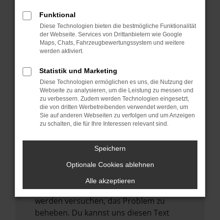
verhindern. Funktioniert die Seite in einem
anderen Browser oder in einem privaten
Funktional
Fenster?
Diese Technologien bieten die bestmögliche Funktionalität
der Webseite. Services von Drittanbietern wie Google
Starte dein Gerät neu.
Maps, Chats, Fahrzeugbewertungssystem und weitere
Das kann manchmal helfen,
werden aktiviert.
vorübergehende Probleme zu beheben.
Statistik und Marketing
Stelle sicher, dass dein Browser und dein
Diese Technologien ermöglichen es uns, die Nutzung der
Betriebssystem auf dem neuesten Stand
Webseite zu analysieren, um die Leistung zu messen und
zu verbessern. Zudem werden Technologien eingesetzt,
sind.
die von dritten Werbetreibenden verwendet werden, um
Veraltete Software birgt nicht nur ein
Sie auf anderen Webseiten zu verfolgen und um Anzeigen
zu schalten, die für Ihre Interessen relevant sind.
Sicherheitsrisiko, sondern kann auch dazu
führen, dass bestimmte Funktionen nicht
mehr unterstützt werden.
Speichern
Wende dich an den Webseitenbetreiber.
Optionale Cookies ablehnen
Wenn du alle oben genannten Schritte
Alle akzeptieren
versucht hast, kontaktiere uns bitte. Wir
werden versuchen, das Problem zu
beheben. Du kannst uns diesen Text