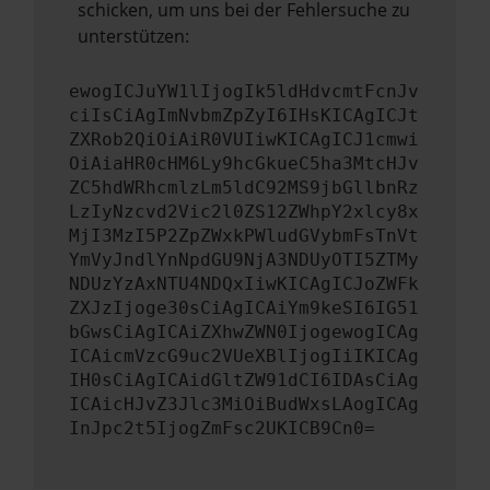
schicken, um uns bei der Fehlersuche zu
unterstützen:
ewogICJuYW1lIjogIk5ldHdvcmtFcnJv
ciIsCiAgImNvbmZpZyI6IHsKICAgICJt
ZXRob2QiOiAiR0VUIiwKICAgICJ1cmwi
OiAiaHR0cHM6Ly9hcGkueC5ha3MtcHJv
ZC5hdWRhcmlzLm5ldC92MS9jbGllbnRz
LzIyNzcvd2Vic2l0ZS12ZWhpY2xlcy8x
MjI3MzI5P2ZpZWxkPWludGVybmFsTnVt
YmVyJndlYnNpdGU9NjA3NDUyOTI5ZTMy
NDUzYzAxNTU4NDQxIiwKICAgICJoZWFk
ZXJzIjoge30sCiAgICAiYm9keSI6IG51
bGwsCiAgICAiZXhwZWN0IjogewogICAg
ICAicmVzcG9uc2VUeXBlIjogIiIKICAg
IH0sCiAgICAidGltZW91dCI6IDAsCiAg
ICAicHJvZ3Jlc3MiOiBudWxsLAogICAg
InJpc2t5IjogZmFsc2UKICB9Cn0=