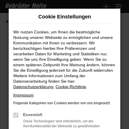
Zum
Hauptinhalt
Cookie Einstellungen
springen
Startseite
Fahrzeugmarkt
Fahrzeugsuche
Wir nutzen Cookies, um Ihnen die bestmögliche
Nutzung unserer Webseite zu ermöglichen und unsere
Kommunikation mit Ihnen zu verbessern. Wir
Fehler: Network Error
berücksichtigen hierbei Ihre Präferenzen und
verarbeiten Daten für Marketing und Statistiken nur,
wenn Sie uns Ihre Einwilligung geben. Wenn Sie zu
Beim Laden ist ein Fehler aufgetreten.
einem späteren Zeitpunkt Ihre Meinung ändern, können
Hier sind ein paar Tipps, die dir helfen können:
Sie die Einwilligung jederzeit für die Zukunft widerrufen.
Weitere Informationen zum Umfang der
Überprüfe deine Firewall und deine
Datenverarbeitung finden Sie hier:
Internetverbindung.
Datenschutzerklärung
,
Cookie-Richtlinie
.
Laden andere Webseiten, zum Beispiel
Impressum
deine Suchmaschine?
Folgende Kategorien von Cookies werden von uns eingesetzt:
Prüfe deine Browsererweiterungen.
Manche Erweiterungen, wie Werbeblocker,
Essentiell
können das Laden bestimmter Seiten
Diese Technologien sind erforderlich, um die
Kernfunktionalität der Webseite zu gewährleisten.