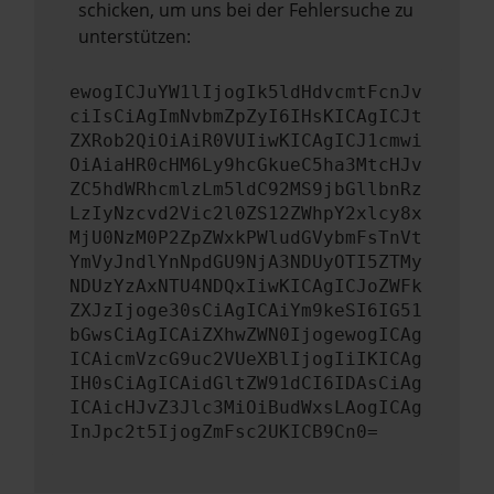
schicken, um uns bei der Fehlersuche zu
unterstützen:
ewogICJuYW1lIjogIk5ldHdvcmtFcnJv
ciIsCiAgImNvbmZpZyI6IHsKICAgICJt
ZXRob2QiOiAiR0VUIiwKICAgICJ1cmwi
OiAiaHR0cHM6Ly9hcGkueC5ha3MtcHJv
ZC5hdWRhcmlzLm5ldC92MS9jbGllbnRz
LzIyNzcvd2Vic2l0ZS12ZWhpY2xlcy8x
MjU0NzM0P2ZpZWxkPWludGVybmFsTnVt
YmVyJndlYnNpdGU9NjA3NDUyOTI5ZTMy
NDUzYzAxNTU4NDQxIiwKICAgICJoZWFk
ZXJzIjoge30sCiAgICAiYm9keSI6IG51
bGwsCiAgICAiZXhwZWN0IjogewogICAg
ICAicmVzcG9uc2VUeXBlIjogIiIKICAg
IH0sCiAgICAidGltZW91dCI6IDAsCiAg
ICAicHJvZ3Jlc3MiOiBudWxsLAogICAg
InJpc2t5IjogZmFsc2UKICB9Cn0=