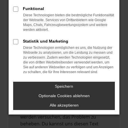
verhindern. Funktioniert die Seite in einem
anderen Browser oder in einem privaten
Funktional
Fenster?
Diese Technologien bieten die bestmögliche Funktionalität
der Webseite. Services von Drittanbietern wie Google
Starte dein Gerät neu.
Maps, Chats, Fahrzeugbewertungssystem und weitere
Das kann manchmal helfen,
werden aktiviert.
vorübergehende Probleme zu beheben.
Statistik und Marketing
Stelle sicher, dass dein Browser und dein
Diese Technologien ermöglichen es uns, die Nutzung der
Betriebssystem auf dem neuesten Stand
Webseite zu analysieren, um die Leistung zu messen und
zu verbessern. Zudem werden Technologien eingesetzt,
sind.
die von dritten Werbetreibenden verwendet werden, um
Veraltete Software birgt nicht nur ein
Sie auf anderen Webseiten zu verfolgen und um Anzeigen
zu schalten, die für Ihre Interessen relevant sind.
Sicherheitsrisiko, sondern kann auch dazu
führen, dass bestimmte Funktionen nicht
mehr unterstützt werden.
Speichern
Wende dich an den Webseitenbetreiber.
Optionale Cookies ablehnen
Wenn du alle oben genannten Schritte
Alle akzeptieren
versucht hast, kontaktiere uns bitte. Wir
werden versuchen, das Problem zu
beheben. Du kannst uns diesen Text