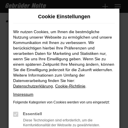
Zum
Hauptinhalt
Cookie Einstellungen
springen
Startseite
Fahrzeugmarkt
Fahrzeugsuche
Wir nutzen Cookies, um Ihnen die bestmögliche
Nutzung unserer Webseite zu ermöglichen und unsere
Kommunikation mit Ihnen zu verbessern. Wir
Fehler: Network Error
berücksichtigen hierbei Ihre Präferenzen und
verarbeiten Daten für Marketing und Statistiken nur,
wenn Sie uns Ihre Einwilligung geben. Wenn Sie zu
Beim Laden ist ein Fehler aufgetreten.
einem späteren Zeitpunkt Ihre Meinung ändern, können
Hier sind ein paar Tipps, die dir helfen können:
Sie die Einwilligung jederzeit für die Zukunft widerrufen.
Weitere Informationen zum Umfang der
Überprüfe deine Firewall und deine
Datenverarbeitung finden Sie hier:
Internetverbindung.
Datenschutzerklärung
,
Cookie-Richtlinie
.
Laden andere Webseiten, zum Beispiel
Impressum
deine Suchmaschine?
Folgende Kategorien von Cookies werden von uns eingesetzt:
Prüfe deine Browsererweiterungen.
Manche Erweiterungen, wie Werbeblocker,
Essentiell
können das Laden bestimmter Seiten
Diese Technologien sind erforderlich, um die
Kernfunktionalität der Webseite zu gewährleisten.