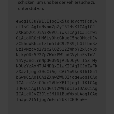
schicken, um uns bei der Fehlersuche zu
unterstützen:
ewogICJuYW1lIjogIk5ldHdvcmtFcnJv
ciIsCiAgImNvbmZpZyI6IHsKICAgICJt
ZXRob2QiOiAiR0VUIiwKICAgICJ1cmwi
OiAiaHR0cHM6Ly9hcGkueC5ha3MtcHJv
ZC5hdWRhcmlzLm5ldC92MS9jbGllbnRz
LzIyNzcvd2Vic2l0ZS12ZWhpY2xlcy8x
NjkyODk5P2ZpZWxkPWludGVybmFsTnVt
YmVyJndlYnNpdGU9NjA3NDUyOTI5ZTMy
NDUzYzAxNTU4NDQxIiwKICAgICJoZWFk
ZXJzIjoge30sCiAgICAiYm9keSI6IG51
bGwsCiAgICAiZXhwZWN0IjogewogICAg
ICAicmVzcG9uc2VUeXBlIjogIiIKICAg
IH0sCiAgICAidGltZW91dCI6IDAsCiAg
ICAicHJvZ3Jlc3MiOiBudWxsLAogICAg
InJpc2t5IjogZmFsc2UKICB9Cn0=