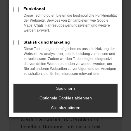
verhindern. Funktioniert die Seite in einem
anderen Browser oder in einem privaten
Funktional
Fenster?
Diese Technologien bieten die bestmögliche Funktionalität
der Webseite. Services von Drittanbietern wie Google
Starte dein Gerät neu.
Maps, Chats, Fahrzeugbewertungssystem und weitere
Das kann manchmal helfen,
werden aktiviert.
vorübergehende Probleme zu beheben.
Statistik und Marketing
Stelle sicher, dass dein Browser und dein
Diese Technologien ermöglichen es uns, die Nutzung der
Betriebssystem auf dem neuesten Stand
Webseite zu analysieren, um die Leistung zu messen und
zu verbessern. Zudem werden Technologien eingesetzt,
sind.
die von dritten Werbetreibenden verwendet werden, um
Veraltete Software birgt nicht nur ein
Sie auf anderen Webseiten zu verfolgen und um Anzeigen
zu schalten, die für Ihre Interessen relevant sind.
Sicherheitsrisiko, sondern kann auch dazu
führen, dass bestimmte Funktionen nicht
mehr unterstützt werden.
Speichern
Wende dich an den Webseitenbetreiber.
Optionale Cookies ablehnen
Wenn du alle oben genannten Schritte
Alle akzeptieren
versucht hast, kontaktiere uns bitte. Wir
werden versuchen, das Problem zu
beheben. Du kannst uns diesen Text