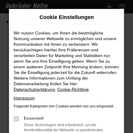
Zum
Hauptinhalt
Cookie Einstellungen
springen
Startseite
Fahrzeugmarkt
Fahrzeugsuche
Wir nutzen Cookies, um Ihnen die bestmögliche
Nutzung unserer Webseite zu ermöglichen und unsere
Kommunikation mit Ihnen zu verbessern. Wir
Fehler: Network Error
berücksichtigen hierbei Ihre Präferenzen und
verarbeiten Daten für Marketing und Statistiken nur,
wenn Sie uns Ihre Einwilligung geben. Wenn Sie zu
Beim Laden ist ein Fehler aufgetreten.
einem späteren Zeitpunkt Ihre Meinung ändern, können
Hier sind ein paar Tipps, die dir helfen können:
Sie die Einwilligung jederzeit für die Zukunft widerrufen.
Weitere Informationen zum Umfang der
Überprüfe deine Firewall und deine
Datenverarbeitung finden Sie hier:
Internetverbindung.
Datenschutzerklärung
,
Cookie-Richtlinie
.
Laden andere Webseiten, zum Beispiel
Impressum
deine Suchmaschine?
Folgende Kategorien von Cookies werden von uns eingesetzt:
Prüfe deine Browsererweiterungen.
Manche Erweiterungen, wie Werbeblocker,
Essentiell
können das Laden bestimmter Seiten
Diese Technologien sind erforderlich, um die
Kernfunktionalität der Webseite zu gewährleisten.