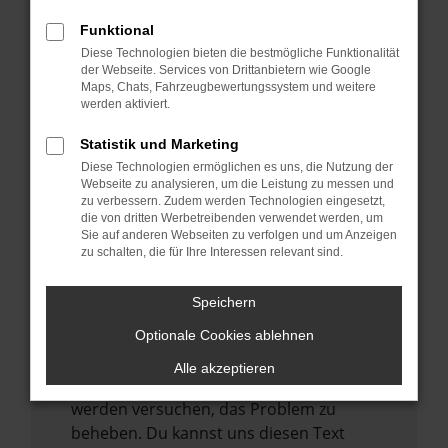
verhindern. Funktioniert die Seite in einem
anderen Browser oder in einem privaten
Funktional
Fenster?
Diese Technologien bieten die bestmögliche Funktionalität
der Webseite. Services von Drittanbietern wie Google
Starte dein Gerät neu.
Maps, Chats, Fahrzeugbewertungssystem und weitere
Das kann manchmal helfen,
werden aktiviert.
vorübergehende Probleme zu beheben.
Statistik und Marketing
Stelle sicher, dass dein Browser und dein
Diese Technologien ermöglichen es uns, die Nutzung der
Betriebssystem auf dem neuesten Stand
Webseite zu analysieren, um die Leistung zu messen und
zu verbessern. Zudem werden Technologien eingesetzt,
sind.
die von dritten Werbetreibenden verwendet werden, um
Veraltete Software birgt nicht nur ein
Sie auf anderen Webseiten zu verfolgen und um Anzeigen
zu schalten, die für Ihre Interessen relevant sind.
Sicherheitsrisiko, sondern kann auch dazu
führen, dass bestimmte Funktionen nicht
mehr unterstützt werden.
Speichern
Wende dich an den Webseitenbetreiber.
Optionale Cookies ablehnen
Wenn du alle oben genannten Schritte
Alle akzeptieren
versucht hast, kontaktiere uns bitte. Wir
werden versuchen, das Problem zu
beheben. Du kannst uns diesen Text