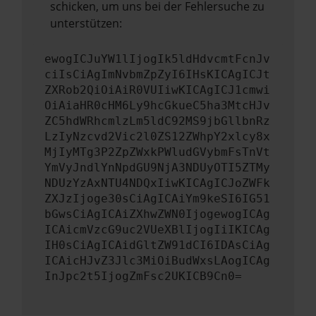
schicken, um uns bei der Fehlersuche zu
unterstützen:
ewogICJuYW1lIjogIk5ldHdvcmtFcnJv
ciIsCiAgImNvbmZpZyI6IHsKICAgICJt
ZXRob2QiOiAiR0VUIiwKICAgICJ1cmwi
OiAiaHR0cHM6Ly9hcGkueC5ha3MtcHJv
ZC5hdWRhcmlzLm5ldC92MS9jbGllbnRz
LzIyNzcvd2Vic2l0ZS12ZWhpY2xlcy8x
MjIyMTg3P2ZpZWxkPWludGVybmFsTnVt
YmVyJndlYnNpdGU9NjA3NDUyOTI5ZTMy
NDUzYzAxNTU4NDQxIiwKICAgICJoZWFk
ZXJzIjoge30sCiAgICAiYm9keSI6IG51
bGwsCiAgICAiZXhwZWN0IjogewogICAg
ICAicmVzcG9uc2VUeXBlIjogIiIKICAg
IH0sCiAgICAidGltZW91dCI6IDAsCiAg
ICAicHJvZ3Jlc3MiOiBudWxsLAogICAg
InJpc2t5IjogZmFsc2UKICB9Cn0=