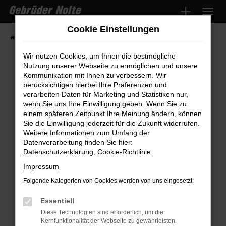
Zum
Hauptinhalt
Cookie Einstellungen
springen
Startseite
Fahrzeugmarkt
Fahrzeugsuche
Wir nutzen Cookies, um Ihnen die bestmögliche
Nutzung unserer Webseite zu ermöglichen und unsere
Kommunikation mit Ihnen zu verbessern. Wir
Fehler: Network Error
berücksichtigen hierbei Ihre Präferenzen und
verarbeiten Daten für Marketing und Statistiken nur,
wenn Sie uns Ihre Einwilligung geben. Wenn Sie zu
Beim Laden ist ein Fehler aufgetreten.
einem späteren Zeitpunkt Ihre Meinung ändern, können
Hier sind ein paar Tipps, die dir helfen können:
Sie die Einwilligung jederzeit für die Zukunft widerrufen.
Weitere Informationen zum Umfang der
Überprüfe deine Firewall und deine
Datenverarbeitung finden Sie hier:
Internetverbindung.
Datenschutzerklärung
,
Cookie-Richtlinie
.
Laden andere Webseiten, zum Beispiel
Impressum
deine Suchmaschine?
Folgende Kategorien von Cookies werden von uns eingesetzt:
Prüfe deine Browsererweiterungen.
Manche Erweiterungen, wie Werbeblocker,
Essentiell
können das Laden bestimmter Seiten
Diese Technologien sind erforderlich, um die
Kernfunktionalität der Webseite zu gewährleisten.