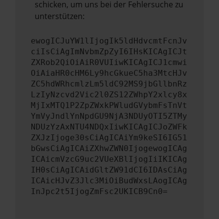
schicken, um uns bei der Fehlersuche zu
unterstützen:
ewogICJuYW1lIjogIk5ldHdvcmtFcnJv
ciIsCiAgImNvbmZpZyI6IHsKICAgICJt
ZXRob2QiOiAiR0VUIiwKICAgICJ1cmwi
OiAiaHR0cHM6Ly9hcGkueC5ha3MtcHJv
ZC5hdWRhcmlzLm5ldC92MS9jbGllbnRz
LzIyNzcvd2Vic2l0ZS12ZWhpY2xlcy8x
MjIxMTQ1P2ZpZWxkPWludGVybmFsTnVt
YmVyJndlYnNpdGU9NjA3NDUyOTI5ZTMy
NDUzYzAxNTU4NDQxIiwKICAgICJoZWFk
ZXJzIjoge30sCiAgICAiYm9keSI6IG51
bGwsCiAgICAiZXhwZWN0IjogewogICAg
ICAicmVzcG9uc2VUeXBlIjogIiIKICAg
IH0sCiAgICAidGltZW91dCI6IDAsCiAg
ICAicHJvZ3Jlc3MiOiBudWxsLAogICAg
InJpc2t5IjogZmFsc2UKICB9Cn0=