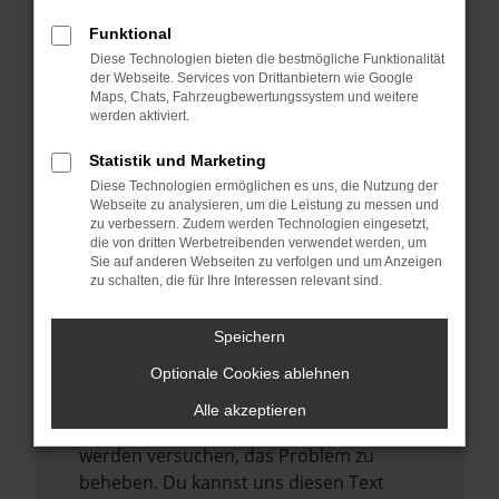
verhindern. Funktioniert die Seite in einem
anderen Browser oder in einem privaten
Funktional
Fenster?
Diese Technologien bieten die bestmögliche Funktionalität
der Webseite. Services von Drittanbietern wie Google
Starte dein Gerät neu.
Maps, Chats, Fahrzeugbewertungssystem und weitere
Das kann manchmal helfen,
werden aktiviert.
vorübergehende Probleme zu beheben.
Statistik und Marketing
Stelle sicher, dass dein Browser und dein
Diese Technologien ermöglichen es uns, die Nutzung der
Betriebssystem auf dem neuesten Stand
Webseite zu analysieren, um die Leistung zu messen und
zu verbessern. Zudem werden Technologien eingesetzt,
sind.
die von dritten Werbetreibenden verwendet werden, um
Veraltete Software birgt nicht nur ein
Sie auf anderen Webseiten zu verfolgen und um Anzeigen
zu schalten, die für Ihre Interessen relevant sind.
Sicherheitsrisiko, sondern kann auch dazu
führen, dass bestimmte Funktionen nicht
mehr unterstützt werden.
Speichern
Wende dich an den Webseitenbetreiber.
Optionale Cookies ablehnen
Wenn du alle oben genannten Schritte
Alle akzeptieren
versucht hast, kontaktiere uns bitte. Wir
werden versuchen, das Problem zu
beheben. Du kannst uns diesen Text