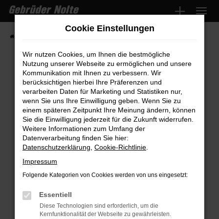
Zum
Hauptinhalt
Cookie Einstellungen
springen
Startseite
Fahrzeugmarkt
Fahrzeugsuche
Wir nutzen Cookies, um Ihnen die bestmögliche
Nutzung unserer Webseite zu ermöglichen und unsere
Kommunikation mit Ihnen zu verbessern. Wir
Fehler: Network Error
berücksichtigen hierbei Ihre Präferenzen und
verarbeiten Daten für Marketing und Statistiken nur,
wenn Sie uns Ihre Einwilligung geben. Wenn Sie zu
Beim Laden ist ein Fehler aufgetreten.
einem späteren Zeitpunkt Ihre Meinung ändern, können
Hier sind ein paar Tipps, die dir helfen können:
Sie die Einwilligung jederzeit für die Zukunft widerrufen.
Weitere Informationen zum Umfang der
Überprüfe deine Firewall und deine
Datenverarbeitung finden Sie hier:
Internetverbindung.
Datenschutzerklärung
,
Cookie-Richtlinie
.
Laden andere Webseiten, zum Beispiel
Impressum
deine Suchmaschine?
Folgende Kategorien von Cookies werden von uns eingesetzt:
Prüfe deine Browsererweiterungen.
Manche Erweiterungen, wie Werbeblocker,
Essentiell
können das Laden bestimmter Seiten
Diese Technologien sind erforderlich, um die
Kernfunktionalität der Webseite zu gewährleisten.