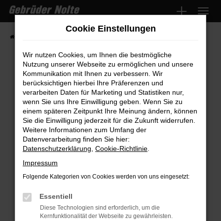
Zum
Hauptinhalt
Cookie Einstellungen
springen
Startseite
Fahrzeugmarkt
Fahrzeugsuche
Wir nutzen Cookies, um Ihnen die bestmögliche
Nutzung unserer Webseite zu ermöglichen und unsere
Kommunikation mit Ihnen zu verbessern. Wir
Fehler: Network Error
berücksichtigen hierbei Ihre Präferenzen und
verarbeiten Daten für Marketing und Statistiken nur,
wenn Sie uns Ihre Einwilligung geben. Wenn Sie zu
Beim Laden ist ein Fehler aufgetreten.
einem späteren Zeitpunkt Ihre Meinung ändern, können
Hier sind ein paar Tipps, die dir helfen können:
Sie die Einwilligung jederzeit für die Zukunft widerrufen.
Weitere Informationen zum Umfang der
Überprüfe deine Firewall und deine
Datenverarbeitung finden Sie hier:
Internetverbindung.
Datenschutzerklärung
,
Cookie-Richtlinie
.
Laden andere Webseiten, zum Beispiel
Impressum
deine Suchmaschine?
Folgende Kategorien von Cookies werden von uns eingesetzt:
Prüfe deine Browsererweiterungen.
Manche Erweiterungen, wie Werbeblocker,
Essentiell
können das Laden bestimmter Seiten
Diese Technologien sind erforderlich, um die
Kernfunktionalität der Webseite zu gewährleisten.