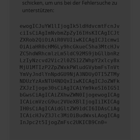
schicken, um uns bei der Fehlersuche zu
unterstützen:
ewogICJuYW1lIjogIk5ldHdvcmtFcnJv
ciIsCiAgImNvbmZpZyI6IHsKICAgICJt
ZXRob2QiOiAiR0VUIiwKICAgICJ1cmwi
OiAiaHR0cHM6Ly9hcGkueC5ha3MtcHJv
ZC5hdWRhcmlzLm5ldC92MS9jbGllbnRz
LzIyNzcvd2Vic2l0ZS12ZWhpY2xlcy8x
MjU1MTIzP2ZpZWxkPWludGVybmFsTnVt
YmVyJndlYnNpdGU9NjA3NDUyOTI5ZTMy
NDUzYzAxNTU4NDQxIiwKICAgICJoZWFk
ZXJzIjoge30sCiAgICAiYm9keSI6IG51
bGwsCiAgICAiZXhwZWN0IjogewogICAg
ICAicmVzcG9uc2VUeXBlIjogIiIKICAg
IH0sCiAgICAidGltZW91dCI6IDAsCiAg
ICAicHJvZ3Jlc3MiOiBudWxsLAogICAg
InJpc2t5IjogZmFsc2UKICB9Cn0=