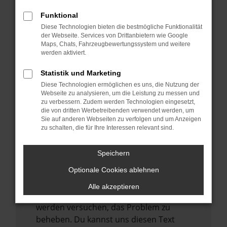
verhindern. Funktioniert die Seite in einem
anderen Browser oder in einem privaten
Funktional
Fenster?
Diese Technologien bieten die bestmögliche Funktionalität
der Webseite. Services von Drittanbietern wie Google
Starte dein Gerät neu.
Maps, Chats, Fahrzeugbewertungssystem und weitere
Das kann manchmal helfen,
werden aktiviert.
vorübergehende Probleme zu beheben.
Statistik und Marketing
Stelle sicher, dass dein Browser und dein
Diese Technologien ermöglichen es uns, die Nutzung der
Betriebssystem auf dem neuesten Stand
Webseite zu analysieren, um die Leistung zu messen und
zu verbessern. Zudem werden Technologien eingesetzt,
sind.
die von dritten Werbetreibenden verwendet werden, um
Veraltete Software birgt nicht nur ein
Sie auf anderen Webseiten zu verfolgen und um Anzeigen
zu schalten, die für Ihre Interessen relevant sind.
Sicherheitsrisiko, sondern kann auch dazu
führen, dass bestimmte Funktionen nicht
mehr unterstützt werden.
Speichern
Wende dich an den Webseitenbetreiber.
Optionale Cookies ablehnen
Wenn du alle oben genannten Schritte
Alle akzeptieren
versucht hast, kontaktiere uns bitte. Wir
werden versuchen, das Problem zu
beheben. Du kannst uns diesen Text