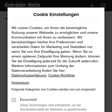
Zum
Hauptinhalt
Cookie Einstellungen
springen
Startseite
Fahrzeugmarkt
Fahrzeugsuche
Wir nutzen Cookies, um Ihnen die bestmögliche
Nutzung unserer Webseite zu ermöglichen und unsere
Kommunikation mit Ihnen zu verbessern. Wir
Fehler: Network Error
berücksichtigen hierbei Ihre Präferenzen und
verarbeiten Daten für Marketing und Statistiken nur,
wenn Sie uns Ihre Einwilligung geben. Wenn Sie zu
Beim Laden ist ein Fehler aufgetreten.
einem späteren Zeitpunkt Ihre Meinung ändern, können
Hier sind ein paar Tipps, die dir helfen können:
Sie die Einwilligung jederzeit für die Zukunft widerrufen.
Weitere Informationen zum Umfang der
Überprüfe deine Firewall und deine
Datenverarbeitung finden Sie hier:
Internetverbindung.
Datenschutzerklärung
,
Cookie-Richtlinie
.
Laden andere Webseiten, zum Beispiel
Impressum
deine Suchmaschine?
Folgende Kategorien von Cookies werden von uns eingesetzt:
Prüfe deine Browsererweiterungen.
Manche Erweiterungen, wie Werbeblocker,
Essentiell
können das Laden bestimmter Seiten
Diese Technologien sind erforderlich, um die
Kernfunktionalität der Webseite zu gewährleisten.