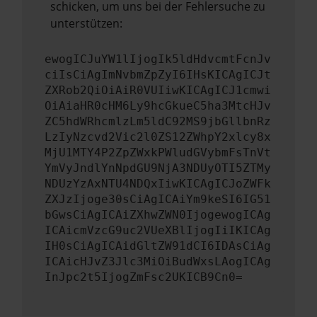
schicken, um uns bei der Fehlersuche zu
unterstützen:
ewogICJuYW1lIjogIk5ldHdvcmtFcnJv
ciIsCiAgImNvbmZpZyI6IHsKICAgICJt
ZXRob2QiOiAiR0VUIiwKICAgICJ1cmwi
OiAiaHR0cHM6Ly9hcGkueC5ha3MtcHJv
ZC5hdWRhcmlzLm5ldC92MS9jbGllbnRz
LzIyNzcvd2Vic2l0ZS12ZWhpY2xlcy8x
MjU1MTY4P2ZpZWxkPWludGVybmFsTnVt
YmVyJndlYnNpdGU9NjA3NDUyOTI5ZTMy
NDUzYzAxNTU4NDQxIiwKICAgICJoZWFk
ZXJzIjoge30sCiAgICAiYm9keSI6IG51
bGwsCiAgICAiZXhwZWN0IjogewogICAg
ICAicmVzcG9uc2VUeXBlIjogIiIKICAg
IH0sCiAgICAidGltZW91dCI6IDAsCiAg
ICAicHJvZ3Jlc3MiOiBudWxsLAogICAg
InJpc2t5IjogZmFsc2UKICB9Cn0=