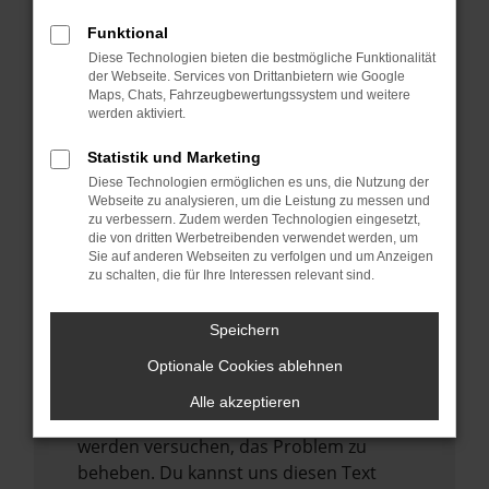
verhindern. Funktioniert die Seite in einem
anderen Browser oder in einem privaten
Funktional
Fenster?
Diese Technologien bieten die bestmögliche Funktionalität
der Webseite. Services von Drittanbietern wie Google
Starte dein Gerät neu.
Maps, Chats, Fahrzeugbewertungssystem und weitere
Das kann manchmal helfen,
werden aktiviert.
vorübergehende Probleme zu beheben.
Statistik und Marketing
Stelle sicher, dass dein Browser und dein
Diese Technologien ermöglichen es uns, die Nutzung der
Betriebssystem auf dem neuesten Stand
Webseite zu analysieren, um die Leistung zu messen und
zu verbessern. Zudem werden Technologien eingesetzt,
sind.
die von dritten Werbetreibenden verwendet werden, um
Veraltete Software birgt nicht nur ein
Sie auf anderen Webseiten zu verfolgen und um Anzeigen
zu schalten, die für Ihre Interessen relevant sind.
Sicherheitsrisiko, sondern kann auch dazu
führen, dass bestimmte Funktionen nicht
mehr unterstützt werden.
Speichern
Wende dich an den Webseitenbetreiber.
Optionale Cookies ablehnen
Wenn du alle oben genannten Schritte
Alle akzeptieren
versucht hast, kontaktiere uns bitte. Wir
werden versuchen, das Problem zu
beheben. Du kannst uns diesen Text