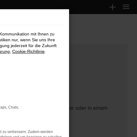
 Kommunikation mit Ihnen zu
stiken nur, wenn Sie uns Ihre
ung jederzeit für die Zukunft
ärung
,
Cookie-Richtlinie
.
 Seite in einem anderen Browser oder in einem
Maps, Chats,
nd zu verbessern. Zudem werden