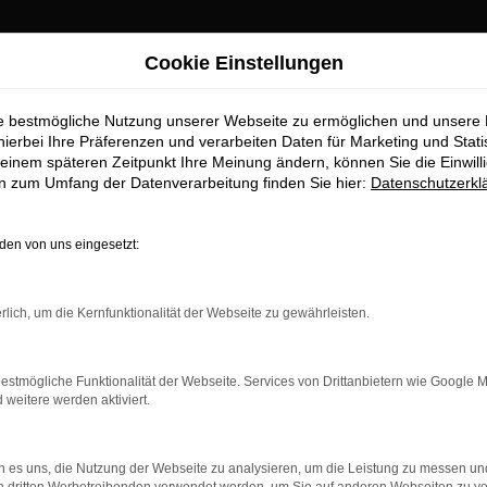
Cookie Einstellungen
ie bestmögliche Nutzung unserer Webseite zu ermöglichen und unsere
hierbei Ihre Präferenzen und verarbeiten Daten für Marketing und Stati
einem späteren Zeitpunkt Ihre Meinung ändern, können Sie die Einwillig
en zum Umfang der Datenverarbeitung finden Sie hier:
Datenschutzerkl
en von uns eingesetzt:
rbindung.
rlich, um die Kernfunktionalität der Webseite zu gewährleisten.
hmaschine?
das Laden bestimmter Seiten verhindern. Funktioniert die
estmögliche Funktionalität der Webseite. Services von Drittanbietern wie Google 
eitere werden aktiviert.
bleme zu beheben.
 es uns, die Nutzung der Webseite zu analysieren, um die Leistung zu messen u