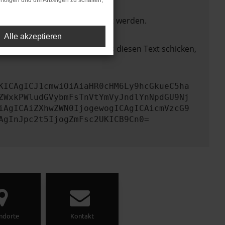
rfolgen und um Anzeigen zu schalten,
ktionen nicht mehr unterstützt werden.
Alle akzeptieren
lem zu beheben. Du kannst uns diesen Text schicken,
KICAgICJ1cmwiOiAiaHR0cHM6Ly9hcGkueC5ha
ZWxkPWludGVybmFsTnVtYmVyJndlYnNpdGU9Nj
iAgICAiZXhwZWN0IjogewogICAgICAicmVzcG9
AgInJpc2t5IjogZmFsc2UKICB9Cn0=
ndorte
Kontakt