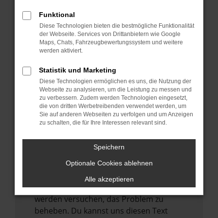
verhindern. Funktioniert die Seite in einem
anderen Browser oder in einem privaten
Funktional
Fenster?
Diese Technologien bieten die bestmögliche Funktionalität
der Webseite. Services von Drittanbietern wie Google
Starte dein Gerät neu.
Maps, Chats, Fahrzeugbewertungssystem und weitere
Das kann manchmal helfen,
werden aktiviert.
vorübergehende Probleme zu beheben.
Statistik und Marketing
Stelle sicher, dass dein Browser und dein
Diese Technologien ermöglichen es uns, die Nutzung der
Betriebssystem auf dem neuesten Stand
Webseite zu analysieren, um die Leistung zu messen und
zu verbessern. Zudem werden Technologien eingesetzt,
sind.
die von dritten Werbetreibenden verwendet werden, um
Veraltete Software birgt nicht nur ein
Sie auf anderen Webseiten zu verfolgen und um Anzeigen
zu schalten, die für Ihre Interessen relevant sind.
Sicherheitsrisiko, sondern kann auch dazu
führen, dass bestimmte Funktionen nicht
mehr unterstützt werden.
Speichern
Wende dich an den Webseitenbetreiber.
Optionale Cookies ablehnen
Wenn du alle oben genannten Schritte
Alle akzeptieren
versucht hast, kontaktiere uns bitte. Wir
werden versuchen, das Problem zu
beheben. Du kannst uns diesen Text