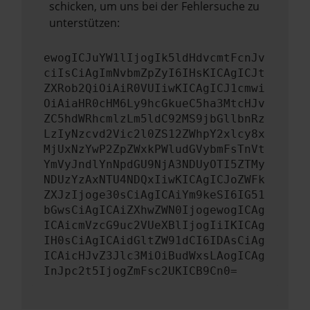
schicken, um uns bei der Fehlersuche zu
unterstützen:
ewogICJuYW1lIjogIk5ldHdvcmtFcnJv
ciIsCiAgImNvbmZpZyI6IHsKICAgICJt
ZXRob2QiOiAiR0VUIiwKICAgICJ1cmwi
OiAiaHR0cHM6Ly9hcGkueC5ha3MtcHJv
ZC5hdWRhcmlzLm5ldC92MS9jbGllbnRz
LzIyNzcvd2Vic2l0ZS12ZWhpY2xlcy8x
MjUxNzYwP2ZpZWxkPWludGVybmFsTnVt
YmVyJndlYnNpdGU9NjA3NDUyOTI5ZTMy
NDUzYzAxNTU4NDQxIiwKICAgICJoZWFk
ZXJzIjoge30sCiAgICAiYm9keSI6IG51
bGwsCiAgICAiZXhwZWN0IjogewogICAg
ICAicmVzcG9uc2VUeXBlIjogIiIKICAg
IH0sCiAgICAidGltZW91dCI6IDAsCiAg
ICAicHJvZ3Jlc3MiOiBudWxsLAogICAg
InJpc2t5IjogZmFsc2UKICB9Cn0=