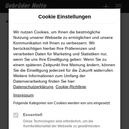
Zum
Hauptinhalt
Cookie Einstellungen
springen
Startseite
Fahrzeugmarkt
Fahrzeugsuche
Wir nutzen Cookies, um Ihnen die bestmögliche
Nutzung unserer Webseite zu ermöglichen und unsere
Kommunikation mit Ihnen zu verbessern. Wir
Fehler: Network Error
berücksichtigen hierbei Ihre Präferenzen und
verarbeiten Daten für Marketing und Statistiken nur,
wenn Sie uns Ihre Einwilligung geben. Wenn Sie zu
Beim Laden ist ein Fehler aufgetreten.
einem späteren Zeitpunkt Ihre Meinung ändern, können
Hier sind ein paar Tipps, die dir helfen können:
Sie die Einwilligung jederzeit für die Zukunft widerrufen.
Weitere Informationen zum Umfang der
Überprüfe deine Firewall und deine
Datenverarbeitung finden Sie hier:
Internetverbindung.
Datenschutzerklärung
,
Cookie-Richtlinie
.
Laden andere Webseiten, zum Beispiel
Impressum
deine Suchmaschine?
Folgende Kategorien von Cookies werden von uns eingesetzt:
Prüfe deine Browsererweiterungen.
Manche Erweiterungen, wie Werbeblocker,
Essentiell
können das Laden bestimmter Seiten
Diese Technologien sind erforderlich, um die
Kernfunktionalität der Webseite zu gewährleisten.