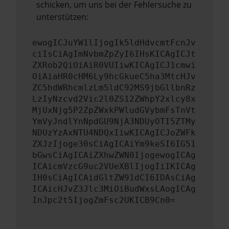
schicken, um uns bei der Fehlersuche zu
unterstützen:
ewogICJuYW1lIjogIk5ldHdvcmtFcnJv
ciIsCiAgImNvbmZpZyI6IHsKICAgICJt
ZXRob2QiOiAiR0VUIiwKICAgICJ1cmwi
OiAiaHR0cHM6Ly9hcGkueC5ha3MtcHJv
ZC5hdWRhcmlzLm5ldC92MS9jbGllbnRz
LzIyNzcvd2Vic2l0ZS12ZWhpY2xlcy8x
MjUxNjg5P2ZpZWxkPWludGVybmFsTnVt
YmVyJndlYnNpdGU9NjA3NDUyOTI5ZTMy
NDUzYzAxNTU4NDQxIiwKICAgICJoZWFk
ZXJzIjoge30sCiAgICAiYm9keSI6IG51
bGwsCiAgICAiZXhwZWN0IjogewogICAg
ICAicmVzcG9uc2VUeXBlIjogIiIKICAg
IH0sCiAgICAidGltZW91dCI6IDAsCiAg
ICAicHJvZ3Jlc3MiOiBudWxsLAogICAg
InJpc2t5IjogZmFsc2UKICB9Cn0=