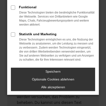
verhindern. Funktioniert die Seite in einem
anderen Browser oder in einem privaten
Funktional
Fenster?
Diese Technologien bieten die bestmögliche Funktionalität
der Webseite. Services von Drittanbietern wie Google
Starte dein Gerät neu.
Maps, Chats, Fahrzeugbewertungssystem und weitere
Das kann manchmal helfen,
werden aktiviert.
vorübergehende Probleme zu beheben.
Statistik und Marketing
Stelle sicher, dass dein Browser und dein
Diese Technologien ermöglichen es uns, die Nutzung der
Betriebssystem auf dem neuesten Stand
Webseite zu analysieren, um die Leistung zu messen und
zu verbessern. Zudem werden Technologien eingesetzt,
sind.
die von dritten Werbetreibenden verwendet werden, um
Veraltete Software birgt nicht nur ein
Sie auf anderen Webseiten zu verfolgen und um Anzeigen
zu schalten, die für Ihre Interessen relevant sind.
Sicherheitsrisiko, sondern kann auch dazu
führen, dass bestimmte Funktionen nicht
mehr unterstützt werden.
Speichern
Wende dich an den Webseitenbetreiber.
Optionale Cookies ablehnen
Wenn du alle oben genannten Schritte
Alle akzeptieren
versucht hast, kontaktiere uns bitte. Wir
werden versuchen, das Problem zu
beheben. Du kannst uns diesen Text