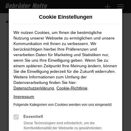
Zum
Hauptinhalt
Cookie Einstellungen
springen
Startseite
Fahrzeugmarkt
Fahrzeugsuche
Wir nutzen Cookies, um Ihnen die bestmögliche
Nutzung unserer Webseite zu ermöglichen und unsere
Kommunikation mit Ihnen zu verbessern. Wir
Fehler: Network Error
berücksichtigen hierbei Ihre Präferenzen und
verarbeiten Daten für Marketing und Statistiken nur,
wenn Sie uns Ihre Einwilligung geben. Wenn Sie zu
Beim Laden ist ein Fehler aufgetreten.
einem späteren Zeitpunkt Ihre Meinung ändern, können
Hier sind ein paar Tipps, die dir helfen können:
Sie die Einwilligung jederzeit für die Zukunft widerrufen.
Weitere Informationen zum Umfang der
Überprüfe deine Firewall und deine
Datenverarbeitung finden Sie hier:
Internetverbindung.
Datenschutzerklärung
,
Cookie-Richtlinie
.
Laden andere Webseiten, zum Beispiel
Impressum
deine Suchmaschine?
Folgende Kategorien von Cookies werden von uns eingesetzt:
Prüfe deine Browsererweiterungen.
Manche Erweiterungen, wie Werbeblocker,
Essentiell
können das Laden bestimmter Seiten
Diese Technologien sind erforderlich, um die
Kernfunktionalität der Webseite zu gewährleisten.