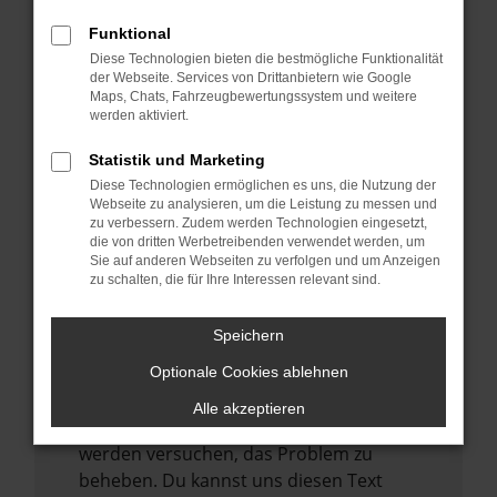
verhindern. Funktioniert die Seite in einem
anderen Browser oder in einem privaten
Funktional
Fenster?
Diese Technologien bieten die bestmögliche Funktionalität
der Webseite. Services von Drittanbietern wie Google
Starte dein Gerät neu.
Maps, Chats, Fahrzeugbewertungssystem und weitere
Das kann manchmal helfen,
werden aktiviert.
vorübergehende Probleme zu beheben.
Statistik und Marketing
Stelle sicher, dass dein Browser und dein
Diese Technologien ermöglichen es uns, die Nutzung der
Betriebssystem auf dem neuesten Stand
Webseite zu analysieren, um die Leistung zu messen und
zu verbessern. Zudem werden Technologien eingesetzt,
sind.
die von dritten Werbetreibenden verwendet werden, um
Veraltete Software birgt nicht nur ein
Sie auf anderen Webseiten zu verfolgen und um Anzeigen
zu schalten, die für Ihre Interessen relevant sind.
Sicherheitsrisiko, sondern kann auch dazu
führen, dass bestimmte Funktionen nicht
mehr unterstützt werden.
Speichern
Wende dich an den Webseitenbetreiber.
Optionale Cookies ablehnen
Wenn du alle oben genannten Schritte
Alle akzeptieren
versucht hast, kontaktiere uns bitte. Wir
werden versuchen, das Problem zu
beheben. Du kannst uns diesen Text