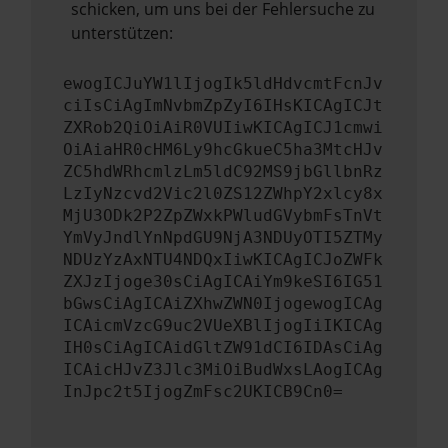
schicken, um uns bei der Fehlersuche zu
unterstützen:
ewogICJuYW1lIjogIk5ldHdvcmtFcnJv
ciIsCiAgImNvbmZpZyI6IHsKICAgICJt
ZXRob2QiOiAiR0VUIiwKICAgICJ1cmwi
OiAiaHR0cHM6Ly9hcGkueC5ha3MtcHJv
ZC5hdWRhcmlzLm5ldC92MS9jbGllbnRz
LzIyNzcvd2Vic2l0ZS12ZWhpY2xlcy8x
MjU3ODk2P2ZpZWxkPWludGVybmFsTnVt
YmVyJndlYnNpdGU9NjA3NDUyOTI5ZTMy
NDUzYzAxNTU4NDQxIiwKICAgICJoZWFk
ZXJzIjoge30sCiAgICAiYm9keSI6IG51
bGwsCiAgICAiZXhwZWN0IjogewogICAg
ICAicmVzcG9uc2VUeXBlIjogIiIKICAg
IH0sCiAgICAidGltZW91dCI6IDAsCiAg
ICAicHJvZ3Jlc3MiOiBudWxsLAogICAg
InJpc2t5IjogZmFsc2UKICB9Cn0=