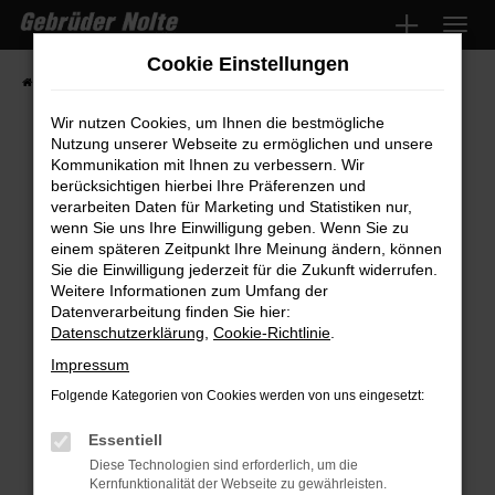
Zum
Hauptinhalt
Cookie Einstellungen
springen
Startseite
Fahrzeugmarkt
Fahrzeugsuche
Wir nutzen Cookies, um Ihnen die bestmögliche
Nutzung unserer Webseite zu ermöglichen und unsere
Kommunikation mit Ihnen zu verbessern. Wir
Fehler: Network Error
berücksichtigen hierbei Ihre Präferenzen und
verarbeiten Daten für Marketing und Statistiken nur,
wenn Sie uns Ihre Einwilligung geben. Wenn Sie zu
Beim Laden ist ein Fehler aufgetreten.
einem späteren Zeitpunkt Ihre Meinung ändern, können
Hier sind ein paar Tipps, die dir helfen können:
Sie die Einwilligung jederzeit für die Zukunft widerrufen.
Weitere Informationen zum Umfang der
Überprüfe deine Firewall und deine
Datenverarbeitung finden Sie hier:
Internetverbindung.
Datenschutzerklärung
,
Cookie-Richtlinie
.
Laden andere Webseiten, zum Beispiel
Impressum
deine Suchmaschine?
Folgende Kategorien von Cookies werden von uns eingesetzt:
Prüfe deine Browsererweiterungen.
Manche Erweiterungen, wie Werbeblocker,
Essentiell
können das Laden bestimmter Seiten
Diese Technologien sind erforderlich, um die
Kernfunktionalität der Webseite zu gewährleisten.