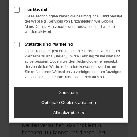
verhindern. Funktioniert die Seite in einem
anderen Browser oder in einem privaten
Funktional
Fenster?
Diese Technologien bieten die bestmögliche Funktionalität
der Webseite. Services von Drittanbietern wie Google
Starte dein Gerät neu.
Maps, Chats, Fahrzeugbewertungssystem und weitere
Das kann manchmal helfen,
werden aktiviert.
vorübergehende Probleme zu beheben.
Statistik und Marketing
Stelle sicher, dass dein Browser und dein
Diese Technologien ermöglichen es uns, die Nutzung der
Betriebssystem auf dem neuesten Stand
Webseite zu analysieren, um die Leistung zu messen und
zu verbessern. Zudem werden Technologien eingesetzt,
sind.
die von dritten Werbetreibenden verwendet werden, um
Veraltete Software birgt nicht nur ein
Sie auf anderen Webseiten zu verfolgen und um Anzeigen
zu schalten, die für Ihre Interessen relevant sind.
Sicherheitsrisiko, sondern kann auch dazu
führen, dass bestimmte Funktionen nicht
mehr unterstützt werden.
Speichern
Wende dich an den Webseitenbetreiber.
Optionale Cookies ablehnen
Wenn du alle oben genannten Schritte
Alle akzeptieren
versucht hast, kontaktiere uns bitte. Wir
werden versuchen, das Problem zu
beheben. Du kannst uns diesen Text