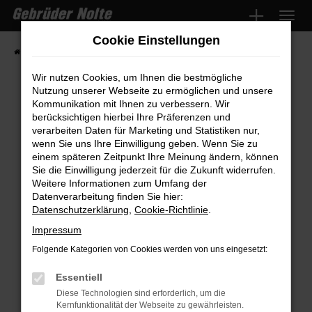
Zum
Hauptinhalt
Cookie Einstellungen
springen
Startseite
Fahrzeugmarkt
Fahrzeugsuche
Wir nutzen Cookies, um Ihnen die bestmögliche
Nutzung unserer Webseite zu ermöglichen und unsere
Kommunikation mit Ihnen zu verbessern. Wir
Fehler: Network Error
berücksichtigen hierbei Ihre Präferenzen und
verarbeiten Daten für Marketing und Statistiken nur,
wenn Sie uns Ihre Einwilligung geben. Wenn Sie zu
Beim Laden ist ein Fehler aufgetreten.
einem späteren Zeitpunkt Ihre Meinung ändern, können
Hier sind ein paar Tipps, die dir helfen können:
Sie die Einwilligung jederzeit für die Zukunft widerrufen.
Weitere Informationen zum Umfang der
Überprüfe deine Firewall und deine
Datenverarbeitung finden Sie hier:
Internetverbindung.
Datenschutzerklärung
,
Cookie-Richtlinie
.
Laden andere Webseiten, zum Beispiel
Impressum
deine Suchmaschine?
Folgende Kategorien von Cookies werden von uns eingesetzt:
Prüfe deine Browsererweiterungen.
Manche Erweiterungen, wie Werbeblocker,
Essentiell
können das Laden bestimmter Seiten
Diese Technologien sind erforderlich, um die
Kernfunktionalität der Webseite zu gewährleisten.