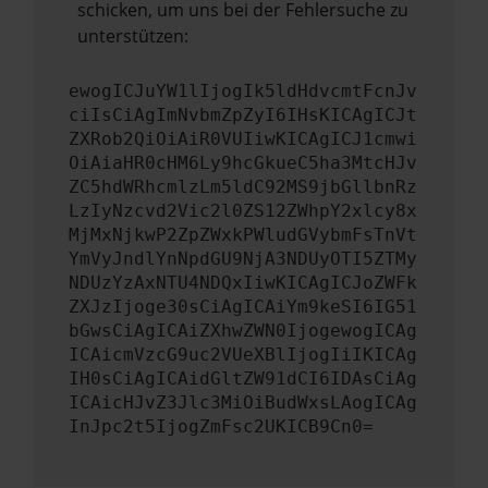
schicken, um uns bei der Fehlersuche zu
unterstützen:
ewogICJuYW1lIjogIk5ldHdvcmtFcnJv
ciIsCiAgImNvbmZpZyI6IHsKICAgICJt
ZXRob2QiOiAiR0VUIiwKICAgICJ1cmwi
OiAiaHR0cHM6Ly9hcGkueC5ha3MtcHJv
ZC5hdWRhcmlzLm5ldC92MS9jbGllbnRz
LzIyNzcvd2Vic2l0ZS12ZWhpY2xlcy8x
MjMxNjkwP2ZpZWxkPWludGVybmFsTnVt
YmVyJndlYnNpdGU9NjA3NDUyOTI5ZTMy
NDUzYzAxNTU4NDQxIiwKICAgICJoZWFk
ZXJzIjoge30sCiAgICAiYm9keSI6IG51
bGwsCiAgICAiZXhwZWN0IjogewogICAg
ICAicmVzcG9uc2VUeXBlIjogIiIKICAg
IH0sCiAgICAidGltZW91dCI6IDAsCiAg
ICAicHJvZ3Jlc3MiOiBudWxsLAogICAg
InJpc2t5IjogZmFsc2UKICB9Cn0=