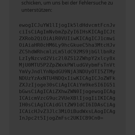
schicken, um uns bei der Fehlersuche zu
unterstützen:
ewogICJuYW1lIjogIk5ldHdvcmtFcnJv
ciIsCiAgImNvbmZpZyI6IHsKICAgICJt
ZXRob2QiOiAiR0VUIiwKICAgICJ1cmwi
OiAiaHR0cHM6Ly9hcGkueC5ha3MtcHJv
ZC5hdWRhcmlzLm5ldC92MS9jbGllbnRz
LzIyNzcvd2Vic2l0ZS12ZWhpY2xlcy8x
MjU0MTU5P2ZpZWxkPWludGVybmFsTnVt
YmVyJndlYnNpdGU9NjA3NDUyOTI5ZTMy
NDUzYzAxNTU4NDQxIiwKICAgICJoZWFk
ZXJzIjoge30sCiAgICAiYm9keSI6IG51
bGwsCiAgICAiZXhwZWN0IjogewogICAg
ICAicmVzcG9uc2VUeXBlIjogIiIKICAg
IH0sCiAgICAidGltZW91dCI6IDAsCiAg
ICAicHJvZ3Jlc3MiOiBudWxsLAogICAg
InJpc2t5IjogZmFsc2UKICB9Cn0=