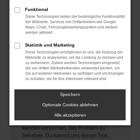
verhindern. Funktioniert die Seite in einem
anderen Browser oder in einem privaten
Funktional
Fenster?
Diese Technologien bieten die bestmögliche Funktionalität
der Webseite. Services von Drittanbietern wie Google
Starte dein Gerät neu.
Maps, Chats, Fahrzeugbewertungssystem und weitere
Das kann manchmal helfen,
werden aktiviert.
vorübergehende Probleme zu beheben.
Statistik und Marketing
Stelle sicher, dass dein Browser und dein
Diese Technologien ermöglichen es uns, die Nutzung der
Betriebssystem auf dem neuesten Stand
Webseite zu analysieren, um die Leistung zu messen und
zu verbessern. Zudem werden Technologien eingesetzt,
sind.
die von dritten Werbetreibenden verwendet werden, um
Veraltete Software birgt nicht nur ein
Sie auf anderen Webseiten zu verfolgen und um Anzeigen
zu schalten, die für Ihre Interessen relevant sind.
Sicherheitsrisiko, sondern kann auch dazu
führen, dass bestimmte Funktionen nicht
mehr unterstützt werden.
Speichern
Wende dich an den Webseitenbetreiber.
Optionale Cookies ablehnen
Wenn du alle oben genannten Schritte
Alle akzeptieren
versucht hast, kontaktiere uns bitte. Wir
werden versuchen, das Problem zu
beheben. Du kannst uns diesen Text