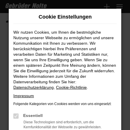
Zum
Hauptinhalt
Cookie Einstellungen
springen
Startseite
Fahrzeugmarkt
Fahrzeugsuche
Wir nutzen Cookies, um Ihnen die bestmögliche
Nutzung unserer Webseite zu ermöglichen und unsere
Kommunikation mit Ihnen zu verbessern. Wir
Fehler: Network Error
berücksichtigen hierbei Ihre Präferenzen und
verarbeiten Daten für Marketing und Statistiken nur,
wenn Sie uns Ihre Einwilligung geben. Wenn Sie zu
Beim Laden ist ein Fehler aufgetreten.
einem späteren Zeitpunkt Ihre Meinung ändern, können
Hier sind ein paar Tipps, die dir helfen können:
Sie die Einwilligung jederzeit für die Zukunft widerrufen.
Weitere Informationen zum Umfang der
Überprüfe deine Firewall und deine
Datenverarbeitung finden Sie hier:
Internetverbindung.
Datenschutzerklärung
,
Cookie-Richtlinie
.
Laden andere Webseiten, zum Beispiel
Impressum
deine Suchmaschine?
Folgende Kategorien von Cookies werden von uns eingesetzt:
Prüfe deine Browsererweiterungen.
Manche Erweiterungen, wie Werbeblocker,
Essentiell
können das Laden bestimmter Seiten
Diese Technologien sind erforderlich, um die
Kernfunktionalität der Webseite zu gewährleisten.