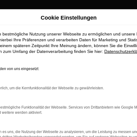
Cookie Einstellungen
ie bestmögliche Nutzung unserer Webseite zu ermöglichen und unsere
hierbei Ihre Präferenzen und verarbeiten Daten für Marketing und Stati
einem späteren Zeitpunkt Ihre Meinung ändern, können Sie die Einwillig
en zum Umfang der Datenverarbeitung finden Sie hier:
Datenschutzerkl
en von uns eingesetzt:
rbindung.
rlich, um die Kernfunktionalität der Webseite zu gewährleisten.
hmaschine?
das Laden bestimmter Seiten verhindern. Funktioniert die
estmögliche Funktionalität der Webseite. Services von Drittanbietern wie Google 
eitere werden aktiviert.
bleme zu beheben.
 es uns, die Nutzung der Webseite zu analysieren, um die Leistung zu messen u