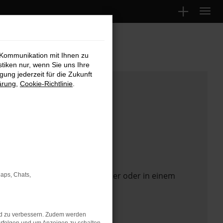
 Kommunikation mit Ihnen zu
stiken nur, wenn Sie uns Ihre
ung jederzeit für die Zukunft
ärung
,
Cookie-Richtlinie
.
 Seite in einem anderen Browser oder in einem
Maps, Chats,
nd zu verbessern. Zudem werden