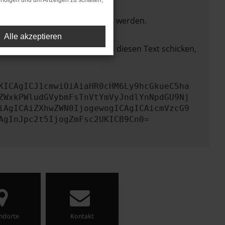
rfolgen und um Anzeigen zu schalten,
ktionen nicht mehr unterstützt werden.
Alle akzeptieren
lem zu beheben. Du kannst uns diesen Text schicken,
KICAgICJ1cmwiOiAiaHR0cHM6Ly9hcGkueC5ha
ZWxkPWludGVybmFsTnVtYmVyJndlYnNpdGU9Nj
iAgICAiZXhwZWN0IjogewogICAgICAicmVzcG9
AgInJpc2t5IjogZmFsc2UKICB9Cn0=
ndorte
Kontakt