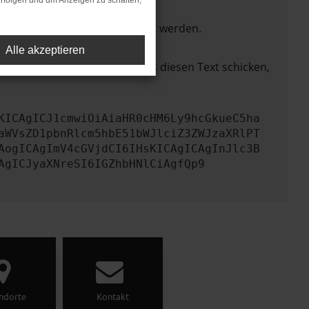
rfolgen und um Anzeigen zu schalten,
ktionen nicht mehr unterstützt werden.
Alle akzeptieren
lem zu beheben. Du kannst uns diesen Text schicken,
KICAgICJ1cmwiOiAiaHR0cHM6Ly9hcGkueC5ha
aWVsZD1pbnRlcm5hbE51bWJlciZ3ZWJzaXRlPT
AogICAgImV4cGVjdCI6IHsKICAgICAgInJlc3B
AgICJyaXNreSI6IGZhbHNlCiAgfQp9
ndorte
Kontakt