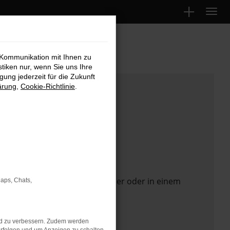
 Kommunikation mit Ihnen zu
stiken nur, wenn Sie uns Ihre
ung jederzeit für die Zukunft
ärung
,
Cookie-Richtlinie
.
 Seite in einem anderen Browser oder in einem
Maps, Chats,
nd zu verbessern. Zudem werden