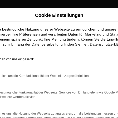
Cookie Einstellungen
ie bestmögliche Nutzung unserer Webseite zu ermöglichen und unsere
hierbei Ihre Präferenzen und verarbeiten Daten für Marketing und Stati
einem späteren Zeitpunkt Ihre Meinung ändern, können Sie die Einwillig
en zum Umfang der Datenverarbeitung finden Sie hier:
Datenschutzerkl
en von uns eingesetzt:
rbindung.
rlich, um die Kernfunktionalität der Webseite zu gewährleisten.
hmaschine?
das Laden bestimmter Seiten verhindern. Funktioniert die
estmögliche Funktionalität der Webseite. Services von Drittanbietern wie Google 
eitere werden aktiviert.
bleme zu beheben.
 es uns, die Nutzung der Webseite zu analysieren, um die Leistung zu messen u