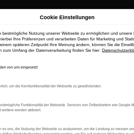
Cookie Einstellungen
ie bestmögliche Nutzung unserer Webseite zu ermöglichen und unsere
hierbei Ihre Präferenzen und verarbeiten Daten für Marketing und Stati
einem späteren Zeitpunkt Ihre Meinung ändern, können Sie die Einwillig
en zum Umfang der Datenverarbeitung finden Sie hier:
Datenschutzerkl
en von uns eingesetzt:
rbindung.
rlich, um die Kernfunktionalität der Webseite zu gewährleisten.
hmaschine?
das Laden bestimmter Seiten verhindern. Funktioniert die
estmögliche Funktionalität der Webseite. Services von Drittanbietern wie Google 
eitere werden aktiviert.
bleme zu beheben.
 es uns, die Nutzung der Webseite zu analysieren, um die Leistung zu messen u