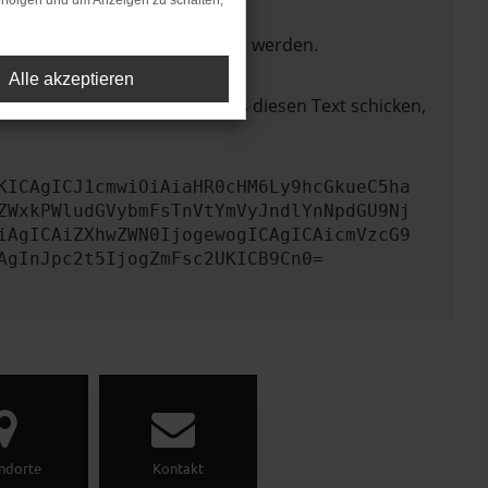
rfolgen und um Anzeigen zu schalten,
ktionen nicht mehr unterstützt werden.
Alle akzeptieren
lem zu beheben. Du kannst uns diesen Text schicken,
KICAgICJ1cmwiOiAiaHR0cHM6Ly9hcGkueC5ha
ZWxkPWludGVybmFsTnVtYmVyJndlYnNpdGU9Nj
iAgICAiZXhwZWN0IjogewogICAgICAicmVzcG9
AgInJpc2t5IjogZmFsc2UKICB9Cn0=
ndorte
Kontakt