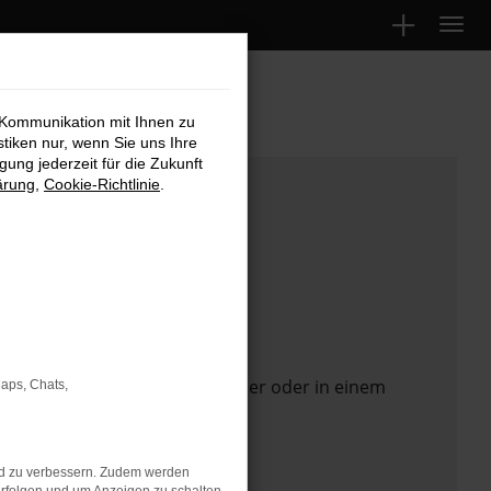
 Kommunikation mit Ihnen zu
stiken nur, wenn Sie uns Ihre
ung jederzeit für die Zukunft
ärung
,
Cookie-Richtlinie
.
 Seite in einem anderen Browser oder in einem
Maps, Chats,
nd zu verbessern. Zudem werden