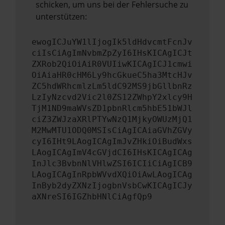
schicken, um uns bei der Fehlersuche zu
unterstützen:
ewogICJuYW1lIjogIk5ldHdvcmtFcnJv
ciIsCiAgImNvbmZpZyI6IHsKICAgICJt
ZXRob2QiOiAiR0VUIiwKICAgICJ1cmwi
OiAiaHR0cHM6Ly9hcGkueC5ha3MtcHJv
ZC5hdWRhcmlzLm5ldC92MS9jbGllbnRz
LzIyNzcvd2Vic2l0ZS12ZWhpY2xlcy9H
TjM1ND9maWVsZD1pbnRlcm5hbE51bWJl
ciZ3ZWJzaXRlPTYwNzQ1MjkyOWUzMjQ1
M2MwMTU1ODQ0MSIsCiAgICAiaGVhZGVy
cyI6IHt9LAogICAgImJvZHkiOiBudWxs
LAogICAgImV4cGVjdCI6IHsKICAgICAg
InJlc3BvbnNlVHlwZSI6ICIiCiAgICB9
LAogICAgInRpbWVvdXQiOiAwLAogICAg
InByb2dyZXNzIjogbnVsbCwKICAgICJy
aXNreSI6IGZhbHNlCiAgfQp9