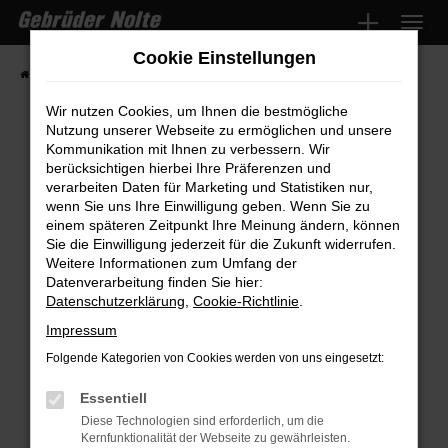
Zum
Hauptinhalt
Cookie Einstellungen
springen
Startseite
Fahrzeugmarkt
Fahrzeugsuche
Wir nutzen Cookies, um Ihnen die bestmögliche
Nutzung unserer Webseite zu ermöglichen und unsere
Kommunikation mit Ihnen zu verbessern. Wir
Fehler: Network Error
berücksichtigen hierbei Ihre Präferenzen und
verarbeiten Daten für Marketing und Statistiken nur,
wenn Sie uns Ihre Einwilligung geben. Wenn Sie zu
Beim Laden ist ein Fehler aufgetreten.
einem späteren Zeitpunkt Ihre Meinung ändern, können
Hier sind ein paar Tipps, die dir helfen können:
Sie die Einwilligung jederzeit für die Zukunft widerrufen.
Weitere Informationen zum Umfang der
Überprüfe deine Firewall und deine
Datenverarbeitung finden Sie hier:
Internetverbindung.
Datenschutzerklärung
,
Cookie-Richtlinie
.
Laden andere Webseiten, zum Beispiel
Impressum
deine Suchmaschine?
Folgende Kategorien von Cookies werden von uns eingesetzt:
Prüfe deine Browsererweiterungen.
Manche Erweiterungen, wie Werbeblocker,
Essentiell
können das Laden bestimmter Seiten
Diese Technologien sind erforderlich, um die
Kernfunktionalität der Webseite zu gewährleisten.