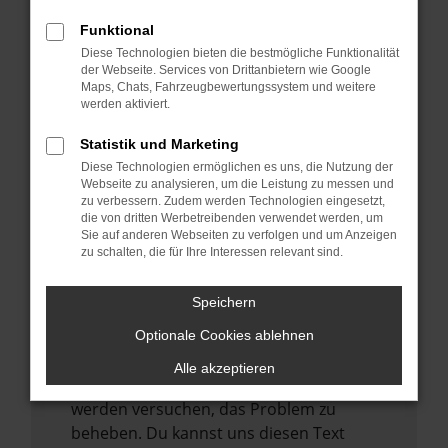
verhindern. Funktioniert die Seite in einem
anderen Browser oder in einem privaten
Funktional
Fenster?
Diese Technologien bieten die bestmögliche Funktionalität
der Webseite. Services von Drittanbietern wie Google
Starte dein Gerät neu.
Maps, Chats, Fahrzeugbewertungssystem und weitere
Das kann manchmal helfen,
werden aktiviert.
vorübergehende Probleme zu beheben.
Statistik und Marketing
Stelle sicher, dass dein Browser und dein
Diese Technologien ermöglichen es uns, die Nutzung der
Betriebssystem auf dem neuesten Stand
Webseite zu analysieren, um die Leistung zu messen und
zu verbessern. Zudem werden Technologien eingesetzt,
sind.
die von dritten Werbetreibenden verwendet werden, um
Veraltete Software birgt nicht nur ein
Sie auf anderen Webseiten zu verfolgen und um Anzeigen
zu schalten, die für Ihre Interessen relevant sind.
Sicherheitsrisiko, sondern kann auch dazu
führen, dass bestimmte Funktionen nicht
mehr unterstützt werden.
Speichern
Wende dich an den Webseitenbetreiber.
Optionale Cookies ablehnen
Wenn du alle oben genannten Schritte
Alle akzeptieren
versucht hast, kontaktiere uns bitte. Wir
werden versuchen, das Problem zu
beheben. Du kannst uns diesen Text