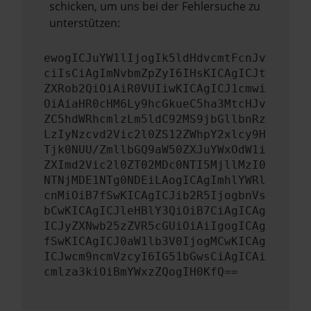
schicken, um uns bei der Fehlersuche zu
unterstützen:
ewogICJuYW1lIjogIk5ldHdvcmtFcnJv
ciIsCiAgImNvbmZpZyI6IHsKICAgICJt
ZXRob2QiOiAiR0VUIiwKICAgICJ1cmwi
OiAiaHR0cHM6Ly9hcGkueC5ha3MtcHJv
ZC5hdWRhcmlzLm5ldC92MS9jbGllbnRz
LzIyNzcvd2Vic2l0ZS12ZWhpY2xlcy9H
Tjk0NUU/ZmllbGQ9aW50ZXJuYWxOdW1i
ZXImd2Vic2l0ZT02MDc0NTI5MjllMzI0
NTNjMDE1NTg0NDEiLAogICAgImhlYWRl
cnMiOiB7fSwKICAgICJib2R5IjogbnVs
bCwKICAgICJleHBlY3QiOiB7CiAgICAg
ICJyZXNwb25zZVR5cGUiOiAiIgogICAg
fSwKICAgICJ0aW1lb3V0IjogMCwKICAg
ICJwcm9ncmVzcyI6IG51bGwsCiAgICAi
cmlza3kiOiBmYWxzZQogIH0KfQ==