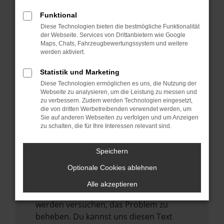
verhindern. Funktioniert die Seite in einem
anderen Browser oder in einem privaten
Funktional
Fenster?
Diese Technologien bieten die bestmögliche Funktionalität
der Webseite. Services von Drittanbietern wie Google
Starte dein Gerät neu.
Maps, Chats, Fahrzeugbewertungssystem und weitere
Das kann manchmal helfen,
werden aktiviert.
vorübergehende Probleme zu beheben.
Statistik und Marketing
Stelle sicher, dass dein Browser und dein
Diese Technologien ermöglichen es uns, die Nutzung der
Betriebssystem auf dem neuesten Stand
Webseite zu analysieren, um die Leistung zu messen und
zu verbessern. Zudem werden Technologien eingesetzt,
sind.
die von dritten Werbetreibenden verwendet werden, um
Veraltete Software birgt nicht nur ein
Sie auf anderen Webseiten zu verfolgen und um Anzeigen
zu schalten, die für Ihre Interessen relevant sind.
Sicherheitsrisiko, sondern kann auch dazu
führen, dass bestimmte Funktionen nicht
mehr unterstützt werden.
Speichern
Wende dich an den Webseitenbetreiber.
Optionale Cookies ablehnen
Wenn du alle oben genannten Schritte
Alle akzeptieren
versucht hast, kontaktiere uns bitte. Wir
werden versuchen, das Problem zu
beheben. Du kannst uns diesen Text