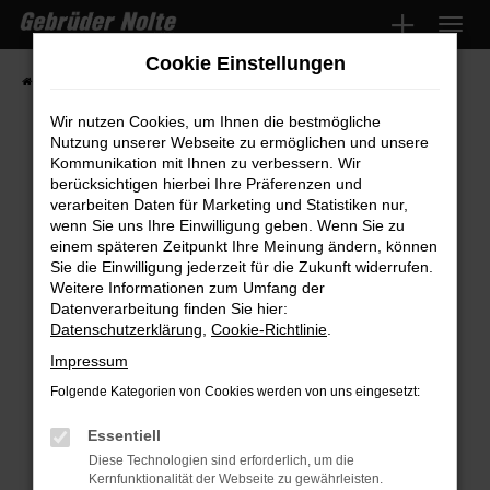
Zum
Hauptinhalt
Cookie Einstellungen
springen
Startseite
Fahrzeugmarkt
Fahrzeugsuche
Wir nutzen Cookies, um Ihnen die bestmögliche
Nutzung unserer Webseite zu ermöglichen und unsere
Kommunikation mit Ihnen zu verbessern. Wir
Fehler: Network Error
berücksichtigen hierbei Ihre Präferenzen und
verarbeiten Daten für Marketing und Statistiken nur,
wenn Sie uns Ihre Einwilligung geben. Wenn Sie zu
Beim Laden ist ein Fehler aufgetreten.
einem späteren Zeitpunkt Ihre Meinung ändern, können
Hier sind ein paar Tipps, die dir helfen können:
Sie die Einwilligung jederzeit für die Zukunft widerrufen.
Weitere Informationen zum Umfang der
Überprüfe deine Firewall und deine
Datenverarbeitung finden Sie hier:
Internetverbindung.
Datenschutzerklärung
,
Cookie-Richtlinie
.
Laden andere Webseiten, zum Beispiel
Impressum
deine Suchmaschine?
Folgende Kategorien von Cookies werden von uns eingesetzt:
Prüfe deine Browsererweiterungen.
Manche Erweiterungen, wie Werbeblocker,
Essentiell
können das Laden bestimmter Seiten
Diese Technologien sind erforderlich, um die
Kernfunktionalität der Webseite zu gewährleisten.