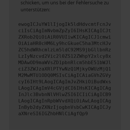
schicken, um uns bei der Fehlersuche zu
unterstützen:
ewogICJuYW1lIjogIk5ldHdvcmtFcnJv
ciIsCiAgImNvbmZpZyI6IHsKICAgICJt
ZXRob2QiOiAiR0VUIiwKICAgICJ1cmwi
OiAiaHR0cHM6Ly9hcGkueC5ha3MtcHJv
ZC5hdWRhcmlzLm5ldC92MS9jbGllbnRz
LzIyNzcvd2Vic2l0ZS12ZWhpY2xlcy8x
MDAwOD9maWVsZD1pbnRlcm5hbE51bWJl
ciZ3ZWJzaXRlPTYwNzQ1MjkyOWUzMjQ1
M2MwMTU1ODQ0MSIsCiAgICAiaGVhZGVy
cyI6IHt9LAogICAgImJvZHkiOiBudWxs
LAogICAgImV4cGVjdCI6IHsKICAgICAg
InJlc3BvbnNlVHlwZSI6ICIiCiAgICB9
LAogICAgInRpbWVvdXQiOiAwLAogICAg
InByb2dyZXNzIjogbnVsbCwKICAgICJy
aXNreSI6IGZhbHNlCiAgfQp9