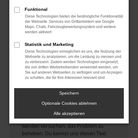
verhindern. Funktioniert die Seite in einem
anderen Browser oder in einem privaten
Funktional
Fenster?
Diese Technologien bieten die bestmögliche Funktionalität
der Webseite. Services von Drittanbietern wie Google
Starte dein Gerät neu.
Maps, Chats, Fahrzeugbewertungssystem und weitere
Das kann manchmal helfen,
werden aktiviert.
vorübergehende Probleme zu beheben.
Statistik und Marketing
Stelle sicher, dass dein Browser und dein
Diese Technologien ermöglichen es uns, die Nutzung der
Betriebssystem auf dem neuesten Stand
Webseite zu analysieren, um die Leistung zu messen und
zu verbessern. Zudem werden Technologien eingesetzt,
sind.
die von dritten Werbetreibenden verwendet werden, um
Veraltete Software birgt nicht nur ein
Sie auf anderen Webseiten zu verfolgen und um Anzeigen
zu schalten, die für Ihre Interessen relevant sind.
Sicherheitsrisiko, sondern kann auch dazu
führen, dass bestimmte Funktionen nicht
mehr unterstützt werden.
Speichern
Wende dich an den Webseitenbetreiber.
Optionale Cookies ablehnen
Wenn du alle oben genannten Schritte
Alle akzeptieren
versucht hast, kontaktiere uns bitte. Wir
werden versuchen, das Problem zu
beheben. Du kannst uns diesen Text