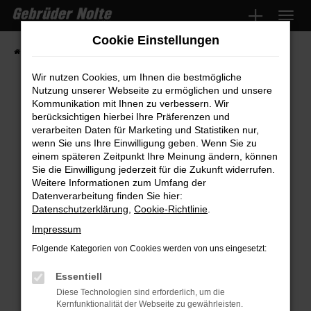
Zum
Hauptinhalt
Cookie Einstellungen
springen
Startseite
Fahrzeugmarkt
Fahrzeugsuche
Wir nutzen Cookies, um Ihnen die bestmögliche
Nutzung unserer Webseite zu ermöglichen und unsere
Kommunikation mit Ihnen zu verbessern. Wir
Fehler: Network Error
berücksichtigen hierbei Ihre Präferenzen und
verarbeiten Daten für Marketing und Statistiken nur,
wenn Sie uns Ihre Einwilligung geben. Wenn Sie zu
Beim Laden ist ein Fehler aufgetreten.
einem späteren Zeitpunkt Ihre Meinung ändern, können
Hier sind ein paar Tipps, die dir helfen können:
Sie die Einwilligung jederzeit für die Zukunft widerrufen.
Weitere Informationen zum Umfang der
Überprüfe deine Firewall und deine
Datenverarbeitung finden Sie hier:
Internetverbindung.
Datenschutzerklärung
,
Cookie-Richtlinie
.
Laden andere Webseiten, zum Beispiel
Impressum
deine Suchmaschine?
Folgende Kategorien von Cookies werden von uns eingesetzt:
Prüfe deine Browsererweiterungen.
Manche Erweiterungen, wie Werbeblocker,
Essentiell
können das Laden bestimmter Seiten
Diese Technologien sind erforderlich, um die
Kernfunktionalität der Webseite zu gewährleisten.