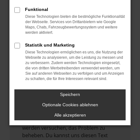
verhindern. Funktioniert die Seite in einem
anderen Browser oder in einem privaten
Funktional
Fenster?
Diese Technologien bieten die bestmögliche Funktionalität
der Webseite. Services von Drittanbietern wie Google
Starte dein Gerät neu.
Maps, Chats, Fahrzeugbewertungssystem und weitere
Das kann manchmal helfen,
werden aktiviert.
vorübergehende Probleme zu beheben.
Statistik und Marketing
Stelle sicher, dass dein Browser und dein
Diese Technologien ermöglichen es uns, die Nutzung der
Betriebssystem auf dem neuesten Stand
Webseite zu analysieren, um die Leistung zu messen und
zu verbessern. Zudem werden Technologien eingesetzt,
sind.
die von dritten Werbetreibenden verwendet werden, um
Veraltete Software birgt nicht nur ein
Sie auf anderen Webseiten zu verfolgen und um Anzeigen
zu schalten, die für Ihre Interessen relevant sind.
Sicherheitsrisiko, sondern kann auch dazu
führen, dass bestimmte Funktionen nicht
mehr unterstützt werden.
Speichern
Wende dich an den Webseitenbetreiber.
Optionale Cookies ablehnen
Wenn du alle oben genannten Schritte
Alle akzeptieren
versucht hast, kontaktiere uns bitte. Wir
werden versuchen, das Problem zu
beheben. Du kannst uns diesen Text