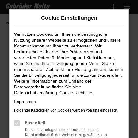
Zum
Hauptinhalt
Cookie Einstellungen
springen
Startseite
Fahrzeugmarkt
Fahrzeugsuche
Wir nutzen Cookies, um Ihnen die bestmögliche
Nutzung unserer Webseite zu ermöglichen und unsere
Kommunikation mit Ihnen zu verbessern. Wir
Fehler: Network Error
berücksichtigen hierbei Ihre Präferenzen und
verarbeiten Daten für Marketing und Statistiken nur,
wenn Sie uns Ihre Einwilligung geben. Wenn Sie zu
Beim Laden ist ein Fehler aufgetreten.
einem späteren Zeitpunkt Ihre Meinung ändern, können
Hier sind ein paar Tipps, die dir helfen können:
Sie die Einwilligung jederzeit für die Zukunft widerrufen.
Weitere Informationen zum Umfang der
Überprüfe deine Firewall und deine
Datenverarbeitung finden Sie hier:
Internetverbindung.
Datenschutzerklärung
,
Cookie-Richtlinie
.
Laden andere Webseiten, zum Beispiel
Impressum
deine Suchmaschine?
Folgende Kategorien von Cookies werden von uns eingesetzt:
Prüfe deine Browsererweiterungen.
Manche Erweiterungen, wie Werbeblocker,
Essentiell
können das Laden bestimmter Seiten
Diese Technologien sind erforderlich, um die
Kernfunktionalität der Webseite zu gewährleisten.