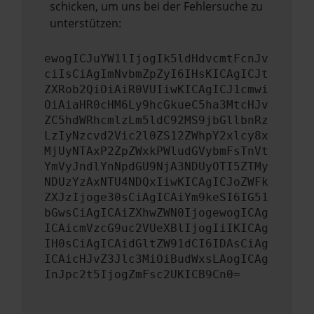
schicken, um uns bei der Fehlersuche zu
unterstützen:
ewogICJuYW1lIjogIk5ldHdvcmtFcnJv
ciIsCiAgImNvbmZpZyI6IHsKICAgICJt
ZXRob2QiOiAiR0VUIiwKICAgICJ1cmwi
OiAiaHR0cHM6Ly9hcGkueC5ha3MtcHJv
ZC5hdWRhcmlzLm5ldC92MS9jbGllbnRz
LzIyNzcvd2Vic2l0ZS12ZWhpY2xlcy8x
MjUyNTAxP2ZpZWxkPWludGVybmFsTnVt
YmVyJndlYnNpdGU9NjA3NDUyOTI5ZTMy
NDUzYzAxNTU4NDQxIiwKICAgICJoZWFk
ZXJzIjoge30sCiAgICAiYm9keSI6IG51
bGwsCiAgICAiZXhwZWN0IjogewogICAg
ICAicmVzcG9uc2VUeXBlIjogIiIKICAg
IH0sCiAgICAidGltZW91dCI6IDAsCiAg
ICAicHJvZ3Jlc3MiOiBudWxsLAogICAg
InJpc2t5IjogZmFsc2UKICB9Cn0=