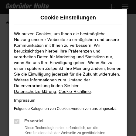
Zum
Hauptinhalt
Cookie Einstellungen
springen
Startseite
Fahrzeugmarkt
Fahrzeugsuche
Wir nutzen Cookies, um Ihnen die bestmögliche
Nutzung unserer Webseite zu ermöglichen und unsere
Kommunikation mit Ihnen zu verbessern. Wir
Fehler: Network Error
berücksichtigen hierbei Ihre Präferenzen und
verarbeiten Daten für Marketing und Statistiken nur,
wenn Sie uns Ihre Einwilligung geben. Wenn Sie zu
Beim Laden ist ein Fehler aufgetreten.
einem späteren Zeitpunkt Ihre Meinung ändern, können
Hier sind ein paar Tipps, die dir helfen können:
Sie die Einwilligung jederzeit für die Zukunft widerrufen.
Weitere Informationen zum Umfang der
Überprüfe deine Firewall und deine
Datenverarbeitung finden Sie hier:
Internetverbindung.
Datenschutzerklärung
,
Cookie-Richtlinie
.
Laden andere Webseiten, zum Beispiel
Impressum
deine Suchmaschine?
Folgende Kategorien von Cookies werden von uns eingesetzt:
Prüfe deine Browsererweiterungen.
Manche Erweiterungen, wie Werbeblocker,
Essentiell
können das Laden bestimmter Seiten
Diese Technologien sind erforderlich, um die
Kernfunktionalität der Webseite zu gewährleisten.