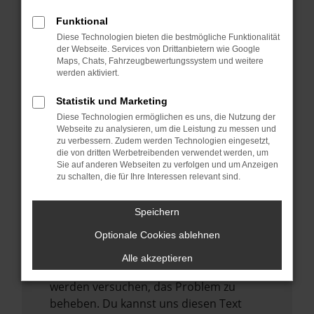
verhindern. Funktioniert die Seite in einem
anderen Browser oder in einem privaten
Funktional
Fenster?
Diese Technologien bieten die bestmögliche Funktionalität
der Webseite. Services von Drittanbietern wie Google
Starte dein Gerät neu.
Maps, Chats, Fahrzeugbewertungssystem und weitere
Das kann manchmal helfen,
werden aktiviert.
vorübergehende Probleme zu beheben.
Statistik und Marketing
Stelle sicher, dass dein Browser und dein
Diese Technologien ermöglichen es uns, die Nutzung der
Betriebssystem auf dem neuesten Stand
Webseite zu analysieren, um die Leistung zu messen und
zu verbessern. Zudem werden Technologien eingesetzt,
sind.
die von dritten Werbetreibenden verwendet werden, um
Veraltete Software birgt nicht nur ein
Sie auf anderen Webseiten zu verfolgen und um Anzeigen
zu schalten, die für Ihre Interessen relevant sind.
Sicherheitsrisiko, sondern kann auch dazu
führen, dass bestimmte Funktionen nicht
mehr unterstützt werden.
Speichern
Wende dich an den Webseitenbetreiber.
Optionale Cookies ablehnen
Wenn du alle oben genannten Schritte
Alle akzeptieren
versucht hast, kontaktiere uns bitte. Wir
werden versuchen, das Problem zu
beheben. Du kannst uns diesen Text