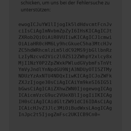
schicken, um uns bei der Fehlersuche zu
unterstützen:
ewogICJuYW1lIjogIk5ldHdvcmtFcnJv
ciIsCiAgImNvbmZpZyI6IHsKICAgICJt
ZXRob2QiOiAiR0VUIiwKICAgICJ1cmwi
OiAiaHR0cHM6Ly9hcGkueC5ha3MtcHJv
ZC5hdWRhcmlzLm5ldC92MS9jbGllbnRz
LzIyNzcvd2Vic2l0ZS12ZWhpY2xlcy8x
MjI1NzY0P2ZpZWxkPWludGVybmFsTnVt
YmVyJndlYnNpdGU9NjA3NDUyOTI5ZTMy
NDUzYzAxNTU4NDQxIiwKICAgICJoZWFk
ZXJzIjoge30sCiAgICAiYm9keSI6IG51
bGwsCiAgICAiZXhwZWN0IjogewogICAg
ICAicmVzcG9uc2VUeXBlIjogIiIKICAg
IH0sCiAgICAidGltZW91dCI6IDAsCiAg
ICAicHJvZ3Jlc3MiOiBudWxsLAogICAg
InJpc2t5IjogZmFsc2UKICB9Cn0=