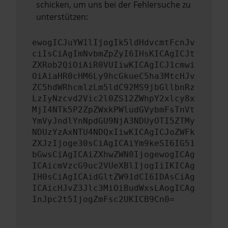
schicken, um uns bei der Fehlersuche zu
unterstützen:
ewogICJuYW1lIjogIk5ldHdvcmtFcnJv
ciIsCiAgImNvbmZpZyI6IHsKICAgICJt
ZXRob2QiOiAiR0VUIiwKICAgICJ1cmwi
OiAiaHR0cHM6Ly9hcGkueC5ha3MtcHJv
ZC5hdWRhcmlzLm5ldC92MS9jbGllbnRz
LzIyNzcvd2Vic2l0ZS12ZWhpY2xlcy8x
MjI4NTk5P2ZpZWxkPWludGVybmFsTnVt
YmVyJndlYnNpdGU9NjA3NDUyOTI5ZTMy
NDUzYzAxNTU4NDQxIiwKICAgICJoZWFk
ZXJzIjoge30sCiAgICAiYm9keSI6IG51
bGwsCiAgICAiZXhwZWN0IjogewogICAg
ICAicmVzcG9uc2VUeXBlIjogIiIKICAg
IH0sCiAgICAidGltZW91dCI6IDAsCiAg
ICAicHJvZ3Jlc3MiOiBudWxsLAogICAg
InJpc2t5IjogZmFsc2UKICB9Cn0=