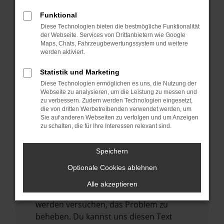
verhindern. Funktioniert die Seite in einem
anderen Browser oder in einem privaten
Funktional
Fenster?
Diese Technologien bieten die bestmögliche Funktionalität
der Webseite. Services von Drittanbietern wie Google
Starte dein Gerät neu.
Maps, Chats, Fahrzeugbewertungssystem und weitere
Das kann manchmal helfen,
werden aktiviert.
vorübergehende Probleme zu beheben.
Statistik und Marketing
Stelle sicher, dass dein Browser und dein
Diese Technologien ermöglichen es uns, die Nutzung der
Betriebssystem auf dem neuesten Stand
Webseite zu analysieren, um die Leistung zu messen und
zu verbessern. Zudem werden Technologien eingesetzt,
sind.
die von dritten Werbetreibenden verwendet werden, um
Veraltete Software birgt nicht nur ein
Sie auf anderen Webseiten zu verfolgen und um Anzeigen
zu schalten, die für Ihre Interessen relevant sind.
Sicherheitsrisiko, sondern kann auch dazu
führen, dass bestimmte Funktionen nicht
mehr unterstützt werden.
Speichern
Wende dich an den Webseitenbetreiber.
Optionale Cookies ablehnen
Wenn du alle oben genannten Schritte
Alle akzeptieren
versucht hast, kontaktiere uns bitte. Wir
werden versuchen, das Problem zu
beheben. Du kannst uns diesen Text