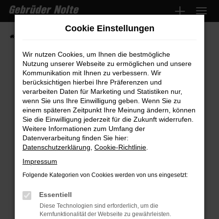
Zum
Hauptinhalt
Cookie Einstellungen
springen
Startseite
Fahrzeugmarkt
Fahrzeugsuche
Wir nutzen Cookies, um Ihnen die bestmögliche
Nutzung unserer Webseite zu ermöglichen und unsere
Kommunikation mit Ihnen zu verbessern. Wir
Fehler: Network Error
berücksichtigen hierbei Ihre Präferenzen und
verarbeiten Daten für Marketing und Statistiken nur,
wenn Sie uns Ihre Einwilligung geben. Wenn Sie zu
Beim Laden ist ein Fehler aufgetreten.
einem späteren Zeitpunkt Ihre Meinung ändern, können
Hier sind ein paar Tipps, die dir helfen können:
Sie die Einwilligung jederzeit für die Zukunft widerrufen.
Weitere Informationen zum Umfang der
Überprüfe deine Firewall und deine
Datenverarbeitung finden Sie hier:
Internetverbindung.
Datenschutzerklärung
,
Cookie-Richtlinie
.
Laden andere Webseiten, zum Beispiel
Impressum
deine Suchmaschine?
Folgende Kategorien von Cookies werden von uns eingesetzt:
Prüfe deine Browsererweiterungen.
Manche Erweiterungen, wie Werbeblocker,
Essentiell
können das Laden bestimmter Seiten
Diese Technologien sind erforderlich, um die
Kernfunktionalität der Webseite zu gewährleisten.