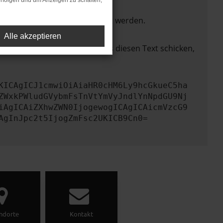
rfolgen und um Anzeigen zu schalten,
ktionen nicht mehr unterstützt werden.
Alle akzeptieren
lem zu beheben. Du kannst uns diesen Text schicken,
KICAgICJ1cmwiOiAiaHR0cHM6Ly9hcGkueC5ha
ZWxkPWludGVybmFsTnVtYmVyJndlYnNpdGU9Nj
iAgICAiZXhwZWN0IjogewogICAgICAicmVzcG9
AgInJpc2t5IjogZmFsc2UKICB9Cn0=
ndorte
Kontakt