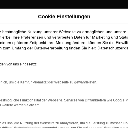
Cookie Einstellungen
ie bestmögliche Nutzung unserer Webseite zu ermöglichen und unsere
hierbei Ihre Präferenzen und verarbeiten Daten für Marketing und Stati
einem späteren Zeitpunkt Ihre Meinung ändern, können Sie die Einwillig
en zum Umfang der Datenverarbeitung finden Sie hier:
Datenschutzerkl
en von uns eingesetzt:
rbindung.
rlich, um die Kernfunktionalität der Webseite zu gewährleisten.
hmaschine?
das Laden bestimmter Seiten verhindern. Funktioniert die
estmögliche Funktionalität der Webseite. Services von Drittanbietern wie Google 
eitere werden aktiviert.
bleme zu beheben.
 es uns, die Nutzung der Webseite zu analysieren, um die Leistung zu messen u