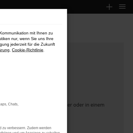
 Kommunikation mit Ihnen zu
stiken nur, wenn Sie uns Ihre
ung jederzeit für die Zukunft
ärung
,
Cookie-Richtlinie
.
 Seite in einem anderen Browser oder in einem
Maps, Chats,
nd zu verbessern. Zudem werden