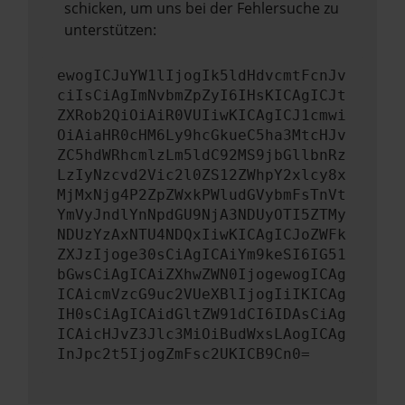
schicken, um uns bei der Fehlersuche zu
unterstützen:
ewogICJuYW1lIjogIk5ldHdvcmtFcnJv
ciIsCiAgImNvbmZpZyI6IHsKICAgICJt
ZXRob2QiOiAiR0VUIiwKICAgICJ1cmwi
OiAiaHR0cHM6Ly9hcGkueC5ha3MtcHJv
ZC5hdWRhcmlzLm5ldC92MS9jbGllbnRz
LzIyNzcvd2Vic2l0ZS12ZWhpY2xlcy8x
MjMxNjg4P2ZpZWxkPWludGVybmFsTnVt
YmVyJndlYnNpdGU9NjA3NDUyOTI5ZTMy
NDUzYzAxNTU4NDQxIiwKICAgICJoZWFk
ZXJzIjoge30sCiAgICAiYm9keSI6IG51
bGwsCiAgICAiZXhwZWN0IjogewogICAg
ICAicmVzcG9uc2VUeXBlIjogIiIKICAg
IH0sCiAgICAidGltZW91dCI6IDAsCiAg
ICAicHJvZ3Jlc3MiOiBudWxsLAogICAg
InJpc2t5IjogZmFsc2UKICB9Cn0=