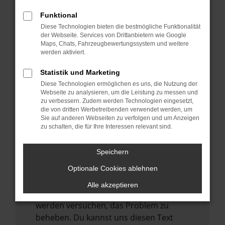
verhindern. Funktioniert die Seite in einem
anderen Browser oder in einem privaten
Funktional
Fenster?
Diese Technologien bieten die bestmögliche Funktionalität
der Webseite. Services von Drittanbietern wie Google
Starte dein Gerät neu.
Maps, Chats, Fahrzeugbewertungssystem und weitere
Das kann manchmal helfen,
werden aktiviert.
vorübergehende Probleme zu beheben.
Statistik und Marketing
Stelle sicher, dass dein Browser und dein
Diese Technologien ermöglichen es uns, die Nutzung der
Betriebssystem auf dem neuesten Stand
Webseite zu analysieren, um die Leistung zu messen und
zu verbessern. Zudem werden Technologien eingesetzt,
sind.
die von dritten Werbetreibenden verwendet werden, um
Veraltete Software birgt nicht nur ein
Sie auf anderen Webseiten zu verfolgen und um Anzeigen
zu schalten, die für Ihre Interessen relevant sind.
Sicherheitsrisiko, sondern kann auch dazu
führen, dass bestimmte Funktionen nicht
mehr unterstützt werden.
Speichern
Wende dich an den Webseitenbetreiber.
Optionale Cookies ablehnen
Wenn du alle oben genannten Schritte
Alle akzeptieren
versucht hast, kontaktiere uns bitte. Wir
werden versuchen, das Problem zu
beheben. Du kannst uns diesen Text