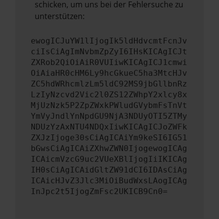
schicken, um uns bei der Fehlersuche zu
unterstützen:
ewogICJuYW1lIjogIk5ldHdvcmtFcnJv
ciIsCiAgImNvbmZpZyI6IHsKICAgICJt
ZXRob2QiOiAiR0VUIiwKICAgICJ1cmwi
OiAiaHR0cHM6Ly9hcGkueC5ha3MtcHJv
ZC5hdWRhcmlzLm5ldC92MS9jbGllbnRz
LzIyNzcvd2Vic2l0ZS12ZWhpY2xlcy8x
MjUzNzk5P2ZpZWxkPWludGVybmFsTnVt
YmVyJndlYnNpdGU9NjA3NDUyOTI5ZTMy
NDUzYzAxNTU4NDQxIiwKICAgICJoZWFk
ZXJzIjoge30sCiAgICAiYm9keSI6IG51
bGwsCiAgICAiZXhwZWN0IjogewogICAg
ICAicmVzcG9uc2VUeXBlIjogIiIKICAg
IH0sCiAgICAidGltZW91dCI6IDAsCiAg
ICAicHJvZ3Jlc3MiOiBudWxsLAogICAg
InJpc2t5IjogZmFsc2UKICB9Cn0=