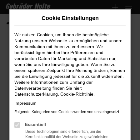
Zum
Hauptinhalt
Cookie Einstellungen
springen
Startseite
Fahrzeugmarkt
Fahrzeugsuche
Wir nutzen Cookies, um Ihnen die bestmögliche
Nutzung unserer Webseite zu ermöglichen und unsere
Kommunikation mit Ihnen zu verbessern. Wir
Fehler: Network Error
berücksichtigen hierbei Ihre Präferenzen und
verarbeiten Daten für Marketing und Statistiken nur,
wenn Sie uns Ihre Einwilligung geben. Wenn Sie zu
Beim Laden ist ein Fehler aufgetreten.
einem späteren Zeitpunkt Ihre Meinung ändern, können
Hier sind ein paar Tipps, die dir helfen können:
Sie die Einwilligung jederzeit für die Zukunft widerrufen.
Weitere Informationen zum Umfang der
Überprüfe deine Firewall und deine
Datenverarbeitung finden Sie hier:
Internetverbindung.
Datenschutzerklärung
,
Cookie-Richtlinie
.
Laden andere Webseiten, zum Beispiel
Impressum
deine Suchmaschine?
Folgende Kategorien von Cookies werden von uns eingesetzt:
Prüfe deine Browsererweiterungen.
Manche Erweiterungen, wie Werbeblocker,
Essentiell
können das Laden bestimmter Seiten
Diese Technologien sind erforderlich, um die
Kernfunktionalität der Webseite zu gewährleisten.