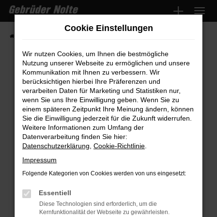
Zum
Hauptinhalt
Cookie Einstellungen
springen
Startseite
Fahrzeugmarkt
Fahrzeugsuche
Wir nutzen Cookies, um Ihnen die bestmögliche
Nutzung unserer Webseite zu ermöglichen und unsere
Kommunikation mit Ihnen zu verbessern. Wir
Fehler: Network Error
berücksichtigen hierbei Ihre Präferenzen und
verarbeiten Daten für Marketing und Statistiken nur,
wenn Sie uns Ihre Einwilligung geben. Wenn Sie zu
Beim Laden ist ein Fehler aufgetreten.
einem späteren Zeitpunkt Ihre Meinung ändern, können
Hier sind ein paar Tipps, die dir helfen können:
Sie die Einwilligung jederzeit für die Zukunft widerrufen.
Weitere Informationen zum Umfang der
Überprüfe deine Firewall und deine
Datenverarbeitung finden Sie hier:
Internetverbindung.
Datenschutzerklärung
,
Cookie-Richtlinie
.
Laden andere Webseiten, zum Beispiel
Impressum
deine Suchmaschine?
Folgende Kategorien von Cookies werden von uns eingesetzt:
Prüfe deine Browsererweiterungen.
Manche Erweiterungen, wie Werbeblocker,
Essentiell
können das Laden bestimmter Seiten
Diese Technologien sind erforderlich, um die
Kernfunktionalität der Webseite zu gewährleisten.