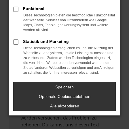
verhindern. Funktioniert die Seite in einem
anderen Browser oder in einem privaten
Funktional
Fenster?
Diese Technologien bieten die bestmögliche Funktionalität
der Webseite. Services von Drittanbietern wie Google
Starte dein Gerät neu.
Maps, Chats, Fahrzeugbewertungssystem und weitere
Das kann manchmal helfen,
werden aktiviert.
vorübergehende Probleme zu beheben.
Statistik und Marketing
Stelle sicher, dass dein Browser und dein
Diese Technologien ermöglichen es uns, die Nutzung der
Betriebssystem auf dem neuesten Stand
Webseite zu analysieren, um die Leistung zu messen und
zu verbessern. Zudem werden Technologien eingesetzt,
sind.
die von dritten Werbetreibenden verwendet werden, um
Veraltete Software birgt nicht nur ein
Sie auf anderen Webseiten zu verfolgen und um Anzeigen
zu schalten, die für Ihre Interessen relevant sind.
Sicherheitsrisiko, sondern kann auch dazu
führen, dass bestimmte Funktionen nicht
mehr unterstützt werden.
Speichern
Wende dich an den Webseitenbetreiber.
Optionale Cookies ablehnen
Wenn du alle oben genannten Schritte
Alle akzeptieren
versucht hast, kontaktiere uns bitte. Wir
werden versuchen, das Problem zu
beheben. Du kannst uns diesen Text