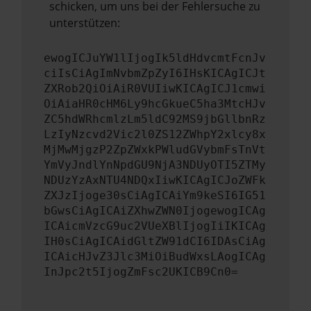
schicken, um uns bei der Fehlersuche zu
unterstützen:
ewogICJuYW1lIjogIk5ldHdvcmtFcnJv
ciIsCiAgImNvbmZpZyI6IHsKICAgICJt
ZXRob2QiOiAiR0VUIiwKICAgICJ1cmwi
OiAiaHR0cHM6Ly9hcGkueC5ha3MtcHJv
ZC5hdWRhcmlzLm5ldC92MS9jbGllbnRz
LzIyNzcvd2Vic2l0ZS12ZWhpY2xlcy8x
MjMwMjgzP2ZpZWxkPWludGVybmFsTnVt
YmVyJndlYnNpdGU9NjA3NDUyOTI5ZTMy
NDUzYzAxNTU4NDQxIiwKICAgICJoZWFk
ZXJzIjoge30sCiAgICAiYm9keSI6IG51
bGwsCiAgICAiZXhwZWN0IjogewogICAg
ICAicmVzcG9uc2VUeXBlIjogIiIKICAg
IH0sCiAgICAidGltZW91dCI6IDAsCiAg
ICAicHJvZ3Jlc3MiOiBudWxsLAogICAg
InJpc2t5IjogZmFsc2UKICB9Cn0=