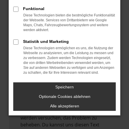
verhindern. Funktioniert die Seite in einem
anderen Browser oder in einem privaten
Funktional
Fenster?
Diese Technologien bieten die bestmögliche Funktionalität
der Webseite. Services von Drittanbietern wie Google
Starte dein Gerät neu.
Maps, Chats, Fahrzeugbewertungssystem und weitere
Das kann manchmal helfen,
werden aktiviert.
vorübergehende Probleme zu beheben.
Statistik und Marketing
Stelle sicher, dass dein Browser und dein
Diese Technologien ermöglichen es uns, die Nutzung der
Betriebssystem auf dem neuesten Stand
Webseite zu analysieren, um die Leistung zu messen und
zu verbessern. Zudem werden Technologien eingesetzt,
sind.
die von dritten Werbetreibenden verwendet werden, um
Veraltete Software birgt nicht nur ein
Sie auf anderen Webseiten zu verfolgen und um Anzeigen
zu schalten, die für Ihre Interessen relevant sind.
Sicherheitsrisiko, sondern kann auch dazu
führen, dass bestimmte Funktionen nicht
mehr unterstützt werden.
Speichern
Wende dich an den Webseitenbetreiber.
Optionale Cookies ablehnen
Wenn du alle oben genannten Schritte
Alle akzeptieren
versucht hast, kontaktiere uns bitte. Wir
werden versuchen, das Problem zu
beheben. Du kannst uns diesen Text