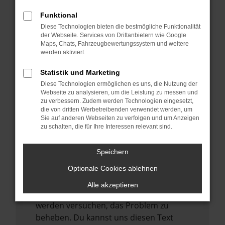
verhindern. Funktioniert die Seite in einem
anderen Browser oder in einem privaten
Funktional
Fenster?
Diese Technologien bieten die bestmögliche Funktionalität
der Webseite. Services von Drittanbietern wie Google
Starte dein Gerät neu.
Maps, Chats, Fahrzeugbewertungssystem und weitere
Das kann manchmal helfen,
werden aktiviert.
vorübergehende Probleme zu beheben.
Statistik und Marketing
Stelle sicher, dass dein Browser und dein
Diese Technologien ermöglichen es uns, die Nutzung der
Betriebssystem auf dem neuesten Stand
Webseite zu analysieren, um die Leistung zu messen und
zu verbessern. Zudem werden Technologien eingesetzt,
sind.
die von dritten Werbetreibenden verwendet werden, um
Veraltete Software birgt nicht nur ein
Sie auf anderen Webseiten zu verfolgen und um Anzeigen
zu schalten, die für Ihre Interessen relevant sind.
Sicherheitsrisiko, sondern kann auch dazu
führen, dass bestimmte Funktionen nicht
mehr unterstützt werden.
Speichern
Wende dich an den Webseitenbetreiber.
Optionale Cookies ablehnen
Wenn du alle oben genannten Schritte
Alle akzeptieren
versucht hast, kontaktiere uns bitte. Wir
werden versuchen, das Problem zu
beheben. Du kannst uns diesen Text