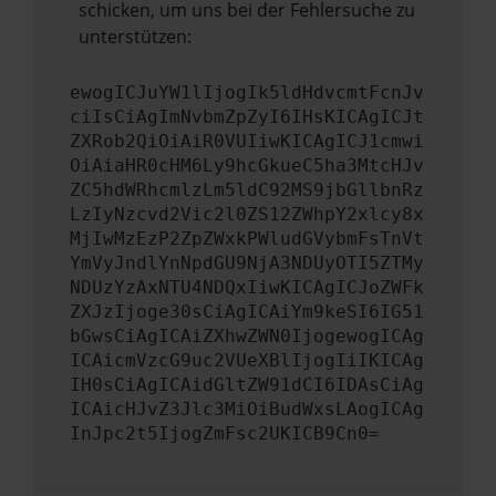
schicken, um uns bei der Fehlersuche zu
unterstützen:
ewogICJuYW1lIjogIk5ldHdvcmtFcnJv
ciIsCiAgImNvbmZpZyI6IHsKICAgICJt
ZXRob2QiOiAiR0VUIiwKICAgICJ1cmwi
OiAiaHR0cHM6Ly9hcGkueC5ha3MtcHJv
ZC5hdWRhcmlzLm5ldC92MS9jbGllbnRz
LzIyNzcvd2Vic2l0ZS12ZWhpY2xlcy8x
MjIwMzEzP2ZpZWxkPWludGVybmFsTnVt
YmVyJndlYnNpdGU9NjA3NDUyOTI5ZTMy
NDUzYzAxNTU4NDQxIiwKICAgICJoZWFk
ZXJzIjoge30sCiAgICAiYm9keSI6IG51
bGwsCiAgICAiZXhwZWN0IjogewogICAg
ICAicmVzcG9uc2VUeXBlIjogIiIKICAg
IH0sCiAgICAidGltZW91dCI6IDAsCiAg
ICAicHJvZ3Jlc3MiOiBudWxsLAogICAg
InJpc2t5IjogZmFsc2UKICB9Cn0=