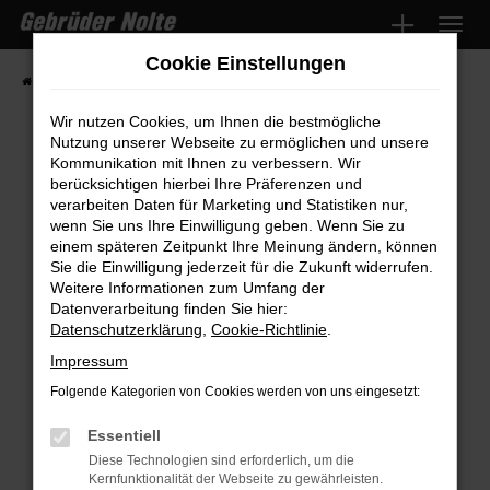
Zum
Hauptinhalt
Cookie Einstellungen
springen
Startseite
Fahrzeugmarkt
Fahrzeugsuche
Wir nutzen Cookies, um Ihnen die bestmögliche
Nutzung unserer Webseite zu ermöglichen und unsere
Kommunikation mit Ihnen zu verbessern. Wir
Fehler: Network Error
berücksichtigen hierbei Ihre Präferenzen und
verarbeiten Daten für Marketing und Statistiken nur,
wenn Sie uns Ihre Einwilligung geben. Wenn Sie zu
Beim Laden ist ein Fehler aufgetreten.
einem späteren Zeitpunkt Ihre Meinung ändern, können
Hier sind ein paar Tipps, die dir helfen können:
Sie die Einwilligung jederzeit für die Zukunft widerrufen.
Weitere Informationen zum Umfang der
Überprüfe deine Firewall und deine
Datenverarbeitung finden Sie hier:
Internetverbindung.
Datenschutzerklärung
,
Cookie-Richtlinie
.
Laden andere Webseiten, zum Beispiel
Impressum
deine Suchmaschine?
Folgende Kategorien von Cookies werden von uns eingesetzt:
Prüfe deine Browsererweiterungen.
Manche Erweiterungen, wie Werbeblocker,
Essentiell
können das Laden bestimmter Seiten
Diese Technologien sind erforderlich, um die
Kernfunktionalität der Webseite zu gewährleisten.