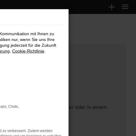
 Kommunikation mit Ihnen zu
stiken nur, wenn Sie uns Ihre
ung jederzeit für die Zukunft
ärung
,
Cookie-Richtlinie
.
 Seite in einem anderen Browser oder in einem
Maps, Chats,
nd zu verbessern. Zudem werden