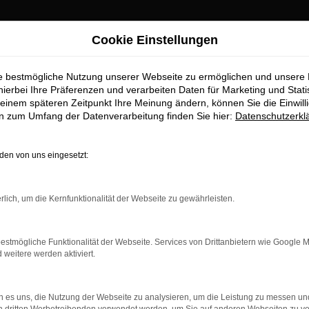
Cookie Einstellungen
ie bestmögliche Nutzung unserer Webseite zu ermöglichen und unsere
hierbei Ihre Präferenzen und verarbeiten Daten für Marketing und Stati
einem späteren Zeitpunkt Ihre Meinung ändern, können Sie die Einwillig
en zum Umfang der Datenverarbeitung finden Sie hier:
Datenschutzerkl
en von uns eingesetzt:
rbindung.
rlich, um die Kernfunktionalität der Webseite zu gewährleisten.
hmaschine?
das Laden bestimmter Seiten verhindern. Funktioniert die
estmögliche Funktionalität der Webseite. Services von Drittanbietern wie Google 
eitere werden aktiviert.
bleme zu beheben.
 es uns, die Nutzung der Webseite zu analysieren, um die Leistung zu messen u