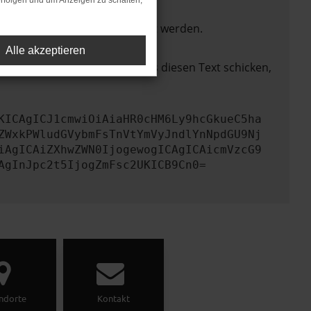
rfolgen und um Anzeigen zu schalten,
ktionen nicht mehr unterstützt werden.
Alle akzeptieren
lem zu beheben. Du kannst uns diesen Text schicken,
KICAgICJ1cmwiOiAiaHR0cHM6Ly9hcGkueC5ha
ZWxkPWludGVybmFsTnVtYmVyJndlYnNpdGU9Nj
iAgICAiZXhwZWN0IjogewogICAgICAicmVzcG9
AgInJpc2t5IjogZmFsc2UKICB9Cn0=
ndorte
Kontakt