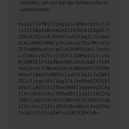
schicken, um uns bei der Fehlersuche zu
unterstützen:
ewogICJuYW1lIjogIk5ldHdvcmtFcnJv
ciIsCiAgImNvbmZpZyI6IHsKICAgICJt
ZXRob2QiOiAiR0VUIiwKICAgICJ1cmwi
OiAiaHR0cHM6Ly9hcGkueC5ha3MtcHJv
ZC5hdWRhcmlzLm5ldC92MS9jbGllbnRz
LzIyNzcvd2Vic2l0ZS12ZWhpY2xlcy8x
MjU0NTE1P2ZpZWxkPWludGVybmFsTnVt
YmVyJndlYnNpdGU9NjA3NDUyOTI5ZTMy
NDUzYzAxNTU4NDQxIiwKICAgICJoZWFk
ZXJzIjoge30sCiAgICAiYm9keSI6IG51
bGwsCiAgICAiZXhwZWN0IjogewogICAg
ICAicmVzcG9uc2VUeXBlIjogIiIKICAg
IH0sCiAgICAidGltZW91dCI6IDAsCiAg
ICAicHJvZ3Jlc3MiOiBudWxsLAogICAg
InJpc2t5IjogZmFsc2UKICB9Cn0=