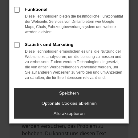
verhindern. Funktioniert die Seite in einem
anderen Browser oder in einem privaten
Funktional
Fenster?
Diese Technologien bieten die bestmögliche Funktionalität
der Webseite. Services von Drittanbietern wie Google
Starte dein Gerät neu.
Maps, Chats, Fahrzeugbewertungssystem und weitere
Das kann manchmal helfen,
werden aktiviert.
vorübergehende Probleme zu beheben.
Statistik und Marketing
Stelle sicher, dass dein Browser und dein
Diese Technologien ermöglichen es uns, die Nutzung der
Betriebssystem auf dem neuesten Stand
Webseite zu analysieren, um die Leistung zu messen und
zu verbessern. Zudem werden Technologien eingesetzt,
sind.
die von dritten Werbetreibenden verwendet werden, um
Veraltete Software birgt nicht nur ein
Sie auf anderen Webseiten zu verfolgen und um Anzeigen
zu schalten, die für Ihre Interessen relevant sind.
Sicherheitsrisiko, sondern kann auch dazu
führen, dass bestimmte Funktionen nicht
mehr unterstützt werden.
Speichern
Wende dich an den Webseitenbetreiber.
Optionale Cookies ablehnen
Wenn du alle oben genannten Schritte
Alle akzeptieren
versucht hast, kontaktiere uns bitte. Wir
werden versuchen, das Problem zu
beheben. Du kannst uns diesen Text