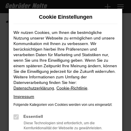
Zum
Hauptinhalt
Cookie Einstellungen
springen
Startseite
Fahrzeugmarkt
Fahrzeugsuche
Wir nutzen Cookies, um Ihnen die bestmögliche
Nutzung unserer Webseite zu ermöglichen und unsere
Kommunikation mit Ihnen zu verbessern. Wir
Fehler: Network Error
berücksichtigen hierbei Ihre Präferenzen und
verarbeiten Daten für Marketing und Statistiken nur,
wenn Sie uns Ihre Einwilligung geben. Wenn Sie zu
Beim Laden ist ein Fehler aufgetreten.
einem späteren Zeitpunkt Ihre Meinung ändern, können
Hier sind ein paar Tipps, die dir helfen können:
Sie die Einwilligung jederzeit für die Zukunft widerrufen.
Weitere Informationen zum Umfang der
Überprüfe deine Firewall und deine
Datenverarbeitung finden Sie hier:
Internetverbindung.
Datenschutzerklärung
,
Cookie-Richtlinie
.
Laden andere Webseiten, zum Beispiel
Impressum
deine Suchmaschine?
Folgende Kategorien von Cookies werden von uns eingesetzt:
Prüfe deine Browsererweiterungen.
Manche Erweiterungen, wie Werbeblocker,
Essentiell
können das Laden bestimmter Seiten
Diese Technologien sind erforderlich, um die
Kernfunktionalität der Webseite zu gewährleisten.