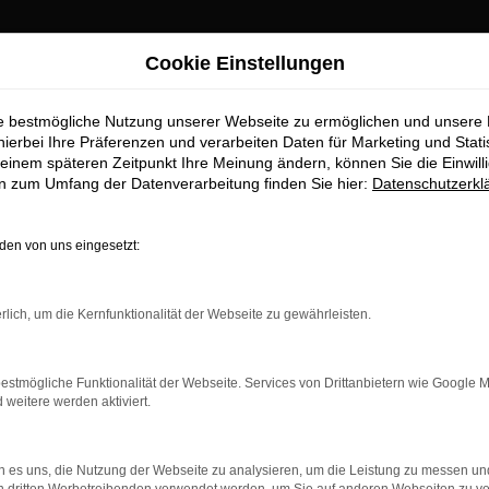
Cookie Einstellungen
ie bestmögliche Nutzung unserer Webseite zu ermöglichen und unsere
hierbei Ihre Präferenzen und verarbeiten Daten für Marketing und Stati
einem späteren Zeitpunkt Ihre Meinung ändern, können Sie die Einwillig
en zum Umfang der Datenverarbeitung finden Sie hier:
Datenschutzerkl
en von uns eingesetzt:
rbindung.
rlich, um die Kernfunktionalität der Webseite zu gewährleisten.
hmaschine?
das Laden bestimmter Seiten verhindern. Funktioniert die
estmögliche Funktionalität der Webseite. Services von Drittanbietern wie Google 
eitere werden aktiviert.
bleme zu beheben.
 es uns, die Nutzung der Webseite zu analysieren, um die Leistung zu messen u