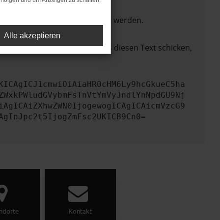
rfolgen und um Anzeigen zu schalten,
ktionen nicht mehr unterstützt werden.
Alle akzeptieren
lem zu beheben. Du kannst uns diesen Text schicken,
KICAgICJ1cmwiOiAiaHR0cHM6Ly9hcGkueC5ha
ZWxkPWludGVybmFsTnVtYmVyJndlYnNpdGU9Nj
iAgICAiZXhwZWN0IjogewogICAgICAicmVzcG9
AgInJpc2t5IjogZmFsc2UKICB9Cn0=
ndorte
Kontakt