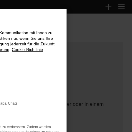
 Kommunikation mit Ihnen zu
stiken nur, wenn Sie uns Ihre
ung jederzeit für die Zukunft
ärung
,
Cookie-Richtlinie
.
 Seite in einem anderen Browser oder in einem
Maps, Chats,
nd zu verbessern. Zudem werden