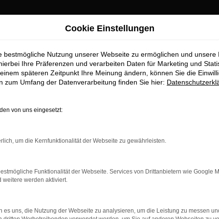
Cookie Einstellungen
ie bestmögliche Nutzung unserer Webseite zu ermöglichen und unsere
hierbei Ihre Präferenzen und verarbeiten Daten für Marketing und Stati
einem späteren Zeitpunkt Ihre Meinung ändern, können Sie die Einwillig
en zum Umfang der Datenverarbeitung finden Sie hier:
Datenschutzerkl
en von uns eingesetzt:
rbindung.
rlich, um die Kernfunktionalität der Webseite zu gewährleisten.
hmaschine?
das Laden bestimmter Seiten verhindern. Funktioniert die
estmögliche Funktionalität der Webseite. Services von Drittanbietern wie Google 
eitere werden aktiviert.
bleme zu beheben.
 es uns, die Nutzung der Webseite zu analysieren, um die Leistung zu messen u