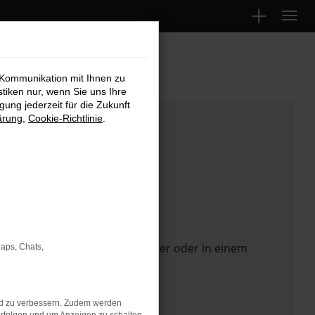
 Kommunikation mit Ihnen zu
stiken nur, wenn Sie uns Ihre
ung jederzeit für die Zukunft
ärung
,
Cookie-Richtlinie
.
 Seite in einem anderen Browser oder in einem
Maps, Chats,
nd zu verbessern. Zudem werden