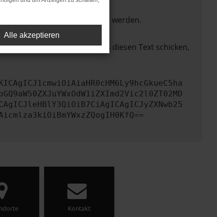
rfolgen und um Anzeigen zu schalten,
ktionen nicht mehr unterstützt werden.
Alle akzeptieren
lem zu beheben. Du kannst uns diesen Text schicken,
KICAgICJ1cmwiOiAiaHR0cHM6Ly9hcGkueC5ha
bGQ9aW50ZXJuYWxOdW1iZXImd2Vic2l0ZT02MD
CAgICJleHBlY3QiOiB7CiAgICAgICJyZXNwb25
Aicmlza3kiOiBmYWxzZQogIH0KfQ==
ndorte
Kontakt