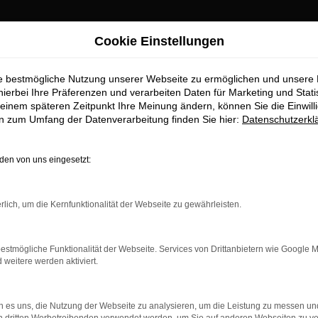
Cookie Einstellungen
ie bestmögliche Nutzung unserer Webseite zu ermöglichen und unsere
hierbei Ihre Präferenzen und verarbeiten Daten für Marketing und Stati
einem späteren Zeitpunkt Ihre Meinung ändern, können Sie die Einwillig
en zum Umfang der Datenverarbeitung finden Sie hier:
Datenschutzerkl
en von uns eingesetzt:
rbindung.
rlich, um die Kernfunktionalität der Webseite zu gewährleisten.
hmaschine?
das Laden bestimmter Seiten verhindern. Funktioniert die
estmögliche Funktionalität der Webseite. Services von Drittanbietern wie Google 
eitere werden aktiviert.
bleme zu beheben.
 es uns, die Nutzung der Webseite zu analysieren, um die Leistung zu messen u