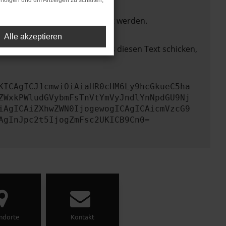
rfolgen und um Anzeigen zu schalten,
ktionen nicht mehr unterstützt werden.
Alle akzeptieren
lem zu beheben. Du kannst uns diesen Text schicken,
KICAgICJ1cmwiOiAiaHR0cHM6Ly9hcGkueC5ha
ZWxkPWludGVybmFsTnVtYmVyJndlYnNpdGU9Nj
iAgICAiZXhwZWN0IjogewogICAgICAicmVzcG9
AgInJpc2t5IjogZmFsc2UKICB9Cn0=
ndorte
Kontakt