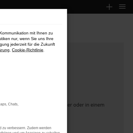
 Kommunikation mit Ihnen zu
stiken nur, wenn Sie uns Ihre
ung jederzeit für die Zukunft
ärung
,
Cookie-Richtlinie
.
 Seite in einem anderen Browser oder in einem
Maps, Chats,
nd zu verbessern. Zudem werden