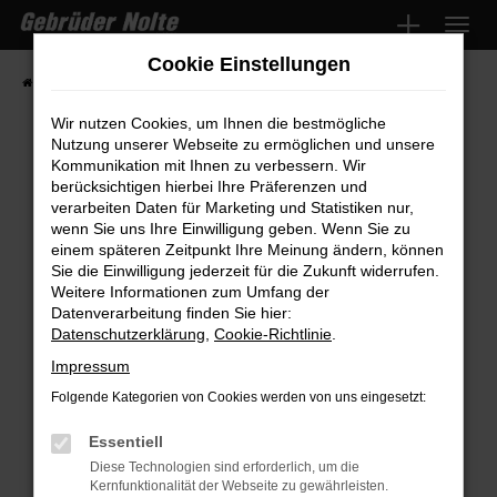
Zum
Hauptinhalt
Cookie Einstellungen
springen
Startseite
Fahrzeugmarkt
Fahrzeugsuche
Wir nutzen Cookies, um Ihnen die bestmögliche
Nutzung unserer Webseite zu ermöglichen und unsere
Kommunikation mit Ihnen zu verbessern. Wir
Fehler: Network Error
berücksichtigen hierbei Ihre Präferenzen und
verarbeiten Daten für Marketing und Statistiken nur,
wenn Sie uns Ihre Einwilligung geben. Wenn Sie zu
Beim Laden ist ein Fehler aufgetreten.
einem späteren Zeitpunkt Ihre Meinung ändern, können
Hier sind ein paar Tipps, die dir helfen können:
Sie die Einwilligung jederzeit für die Zukunft widerrufen.
Weitere Informationen zum Umfang der
Überprüfe deine Firewall und deine
Datenverarbeitung finden Sie hier:
Internetverbindung.
Datenschutzerklärung
,
Cookie-Richtlinie
.
Laden andere Webseiten, zum Beispiel
Impressum
deine Suchmaschine?
Folgende Kategorien von Cookies werden von uns eingesetzt:
Prüfe deine Browsererweiterungen.
Manche Erweiterungen, wie Werbeblocker,
Essentiell
können das Laden bestimmter Seiten
Diese Technologien sind erforderlich, um die
Kernfunktionalität der Webseite zu gewährleisten.