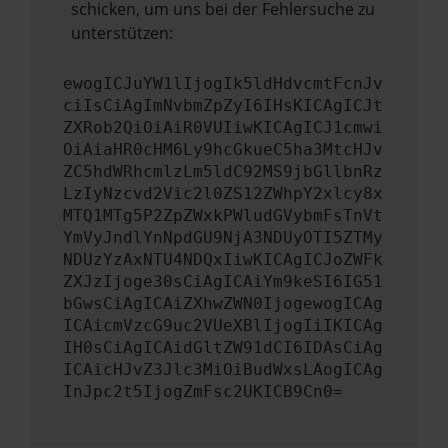
schicken, um uns bei der Fehlersuche zu
unterstützen:
ewogICJuYW1lIjogIk5ldHdvcmtFcnJv
ciIsCiAgImNvbmZpZyI6IHsKICAgICJt
ZXRob2QiOiAiR0VUIiwKICAgICJ1cmwi
OiAiaHR0cHM6Ly9hcGkueC5ha3MtcHJv
ZC5hdWRhcmlzLm5ldC92MS9jbGllbnRz
LzIyNzcvd2Vic2l0ZS12ZWhpY2xlcy8x
MTQ1MTg5P2ZpZWxkPWludGVybmFsTnVt
YmVyJndlYnNpdGU9NjA3NDUyOTI5ZTMy
NDUzYzAxNTU4NDQxIiwKICAgICJoZWFk
ZXJzIjoge30sCiAgICAiYm9keSI6IG51
bGwsCiAgICAiZXhwZWN0IjogewogICAg
ICAicmVzcG9uc2VUeXBlIjogIiIKICAg
IH0sCiAgICAidGltZW91dCI6IDAsCiAg
ICAicHJvZ3Jlc3MiOiBudWxsLAogICAg
InJpc2t5IjogZmFsc2UKICB9Cn0=