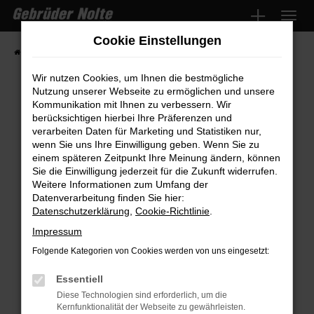
Zum
Hauptinhalt
Cookie Einstellungen
springen
Startseite
Fahrzeugmarkt
Fahrzeugsuche
Wir nutzen Cookies, um Ihnen die bestmögliche
Nutzung unserer Webseite zu ermöglichen und unsere
Kommunikation mit Ihnen zu verbessern. Wir
Fehler: Network Error
berücksichtigen hierbei Ihre Präferenzen und
verarbeiten Daten für Marketing und Statistiken nur,
wenn Sie uns Ihre Einwilligung geben. Wenn Sie zu
Beim Laden ist ein Fehler aufgetreten.
einem späteren Zeitpunkt Ihre Meinung ändern, können
Hier sind ein paar Tipps, die dir helfen können:
Sie die Einwilligung jederzeit für die Zukunft widerrufen.
Weitere Informationen zum Umfang der
Überprüfe deine Firewall und deine
Datenverarbeitung finden Sie hier:
Internetverbindung.
Datenschutzerklärung
,
Cookie-Richtlinie
.
Laden andere Webseiten, zum Beispiel
Impressum
deine Suchmaschine?
Folgende Kategorien von Cookies werden von uns eingesetzt:
Prüfe deine Browsererweiterungen.
Manche Erweiterungen, wie Werbeblocker,
Essentiell
können das Laden bestimmter Seiten
Diese Technologien sind erforderlich, um die
Kernfunktionalität der Webseite zu gewährleisten.