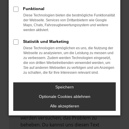
verhindern. Funktioniert die Seite in einem
anderen Browser oder in einem privaten
Funktional
Fenster?
Diese Technologien bieten die bestmögliche Funktionalität
der Webseite. Services von Drittanbietern wie Google
Starte dein Gerät neu.
Maps, Chats, Fahrzeugbewertungssystem und weitere
Das kann manchmal helfen,
werden aktiviert.
vorübergehende Probleme zu beheben.
Statistik und Marketing
Stelle sicher, dass dein Browser und dein
Diese Technologien ermöglichen es uns, die Nutzung der
Betriebssystem auf dem neuesten Stand
Webseite zu analysieren, um die Leistung zu messen und
zu verbessern. Zudem werden Technologien eingesetzt,
sind.
die von dritten Werbetreibenden verwendet werden, um
Veraltete Software birgt nicht nur ein
Sie auf anderen Webseiten zu verfolgen und um Anzeigen
zu schalten, die für Ihre Interessen relevant sind.
Sicherheitsrisiko, sondern kann auch dazu
führen, dass bestimmte Funktionen nicht
mehr unterstützt werden.
Speichern
Wende dich an den Webseitenbetreiber.
Optionale Cookies ablehnen
Wenn du alle oben genannten Schritte
Alle akzeptieren
versucht hast, kontaktiere uns bitte. Wir
werden versuchen, das Problem zu
beheben. Du kannst uns diesen Text