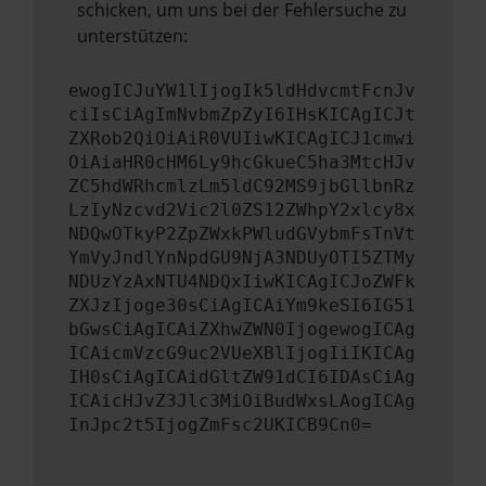
schicken, um uns bei der Fehlersuche zu
unterstützen:
ewogICJuYW1lIjogIk5ldHdvcmtFcnJv
ciIsCiAgImNvbmZpZyI6IHsKICAgICJt
ZXRob2QiOiAiR0VUIiwKICAgICJ1cmwi
OiAiaHR0cHM6Ly9hcGkueC5ha3MtcHJv
ZC5hdWRhcmlzLm5ldC92MS9jbGllbnRz
LzIyNzcvd2Vic2l0ZS12ZWhpY2xlcy8x
NDQwOTkyP2ZpZWxkPWludGVybmFsTnVt
YmVyJndlYnNpdGU9NjA3NDUyOTI5ZTMy
NDUzYzAxNTU4NDQxIiwKICAgICJoZWFk
ZXJzIjoge30sCiAgICAiYm9keSI6IG51
bGwsCiAgICAiZXhwZWN0IjogewogICAg
ICAicmVzcG9uc2VUeXBlIjogIiIKICAg
IH0sCiAgICAidGltZW91dCI6IDAsCiAg
ICAicHJvZ3Jlc3MiOiBudWxsLAogICAg
InJpc2t5IjogZmFsc2UKICB9Cn0=