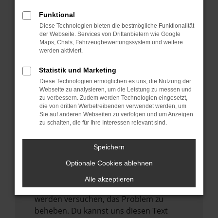
verhindern. Funktioniert die Seite in einem
anderen Browser oder in einem privaten
Funktional
Fenster?
Diese Technologien bieten die bestmögliche Funktionalität
der Webseite. Services von Drittanbietern wie Google
Starte dein Gerät neu.
Maps, Chats, Fahrzeugbewertungssystem und weitere
Das kann manchmal helfen,
werden aktiviert.
vorübergehende Probleme zu beheben.
Statistik und Marketing
Stelle sicher, dass dein Browser und dein
Diese Technologien ermöglichen es uns, die Nutzung der
Betriebssystem auf dem neuesten Stand
Webseite zu analysieren, um die Leistung zu messen und
zu verbessern. Zudem werden Technologien eingesetzt,
sind.
die von dritten Werbetreibenden verwendet werden, um
Veraltete Software birgt nicht nur ein
Sie auf anderen Webseiten zu verfolgen und um Anzeigen
zu schalten, die für Ihre Interessen relevant sind.
Sicherheitsrisiko, sondern kann auch dazu
führen, dass bestimmte Funktionen nicht
mehr unterstützt werden.
Speichern
Wende dich an den Webseitenbetreiber.
Optionale Cookies ablehnen
Wenn du alle oben genannten Schritte
Alle akzeptieren
versucht hast, kontaktiere uns bitte. Wir
werden versuchen, das Problem zu
beheben. Du kannst uns diesen Text