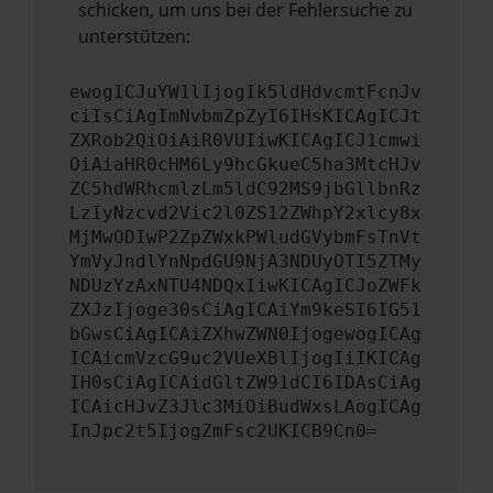
schicken, um uns bei der Fehlersuche zu
unterstützen:
ewogICJuYW1lIjogIk5ldHdvcmtFcnJv
ciIsCiAgImNvbmZpZyI6IHsKICAgICJt
ZXRob2QiOiAiR0VUIiwKICAgICJ1cmwi
OiAiaHR0cHM6Ly9hcGkueC5ha3MtcHJv
ZC5hdWRhcmlzLm5ldC92MS9jbGllbnRz
LzIyNzcvd2Vic2l0ZS12ZWhpY2xlcy8x
MjMwODIwP2ZpZWxkPWludGVybmFsTnVt
YmVyJndlYnNpdGU9NjA3NDUyOTI5ZTMy
NDUzYzAxNTU4NDQxIiwKICAgICJoZWFk
ZXJzIjoge30sCiAgICAiYm9keSI6IG51
bGwsCiAgICAiZXhwZWN0IjogewogICAg
ICAicmVzcG9uc2VUeXBlIjogIiIKICAg
IH0sCiAgICAidGltZW91dCI6IDAsCiAg
ICAicHJvZ3Jlc3MiOiBudWxsLAogICAg
InJpc2t5IjogZmFsc2UKICB9Cn0=