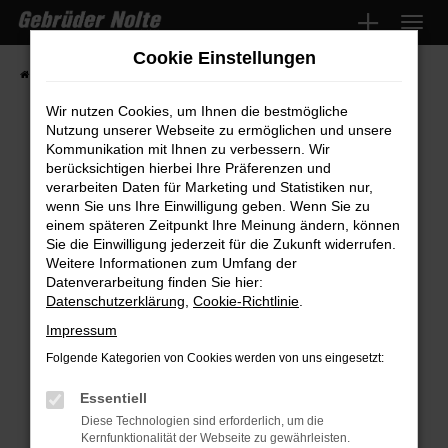
Zum
Hauptinhalt
Cookie Einstellungen
springen
Startseite
Fahrzeugmarkt
Fahrzeugsuche
Wir nutzen Cookies, um Ihnen die bestmögliche
Nutzung unserer Webseite zu ermöglichen und unsere
Kommunikation mit Ihnen zu verbessern. Wir
Fehler: Network Error
berücksichtigen hierbei Ihre Präferenzen und
verarbeiten Daten für Marketing und Statistiken nur,
wenn Sie uns Ihre Einwilligung geben. Wenn Sie zu
Beim Laden ist ein Fehler aufgetreten.
einem späteren Zeitpunkt Ihre Meinung ändern, können
Hier sind ein paar Tipps, die dir helfen können:
Sie die Einwilligung jederzeit für die Zukunft widerrufen.
Weitere Informationen zum Umfang der
Überprüfe deine Firewall und deine
Datenverarbeitung finden Sie hier:
Internetverbindung.
Datenschutzerklärung
,
Cookie-Richtlinie
.
Laden andere Webseiten, zum Beispiel
Impressum
deine Suchmaschine?
Folgende Kategorien von Cookies werden von uns eingesetzt:
Prüfe deine Browsererweiterungen.
Manche Erweiterungen, wie Werbeblocker,
Essentiell
können das Laden bestimmter Seiten
Diese Technologien sind erforderlich, um die
Kernfunktionalität der Webseite zu gewährleisten.