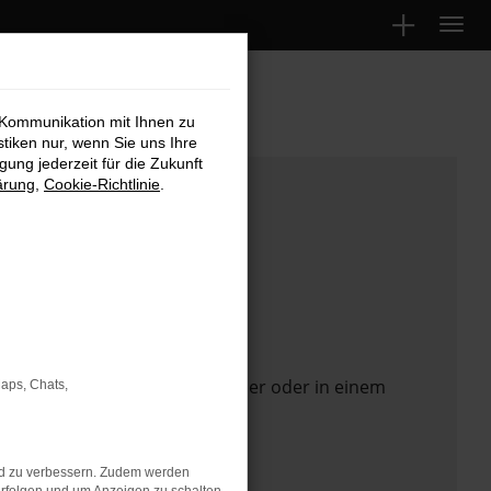
 Kommunikation mit Ihnen zu
stiken nur, wenn Sie uns Ihre
ung jederzeit für die Zukunft
ärung
,
Cookie-Richtlinie
.
 Seite in einem anderen Browser oder in einem
Maps, Chats,
nd zu verbessern. Zudem werden