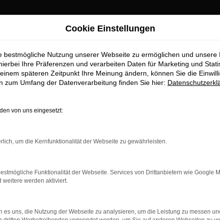
Cookie Einstellungen
ie bestmögliche Nutzung unserer Webseite zu ermöglichen und unsere
hierbei Ihre Präferenzen und verarbeiten Daten für Marketing und Stati
einem späteren Zeitpunkt Ihre Meinung ändern, können Sie die Einwillig
en zum Umfang der Datenverarbeitung finden Sie hier:
Datenschutzerkl
en von uns eingesetzt:
rbindung.
rlich, um die Kernfunktionalität der Webseite zu gewährleisten.
hmaschine?
das Laden bestimmter Seiten verhindern. Funktioniert die
estmögliche Funktionalität der Webseite. Services von Drittanbietern wie Google 
eitere werden aktiviert.
bleme zu beheben.
 es uns, die Nutzung der Webseite zu analysieren, um die Leistung zu messen u