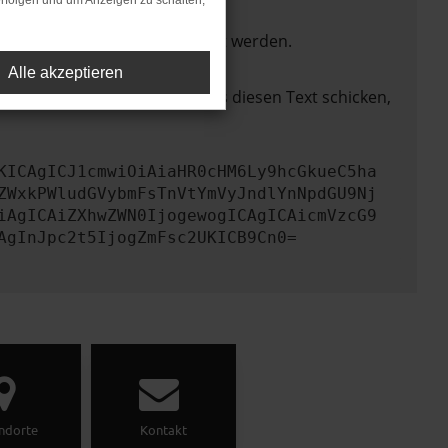
rfolgen und um Anzeigen zu schalten,
ktionen nicht mehr unterstützt werden.
Alle akzeptieren
lem zu beheben. Du kannst uns diesen Text schicken,
KICAgICJ1cmwiOiAiaHR0cHM6Ly9hcGkueC5ha
ZWxkPWludGVybmFsTnVtYmVyJndlYnNpdGU9Nj
iAgICAiZXhwZWN0IjogewogICAgICAicmVzcG9
AgInJpc2t5IjogZmFsc2UKICB9Cn0=
ndorte
Kontakt