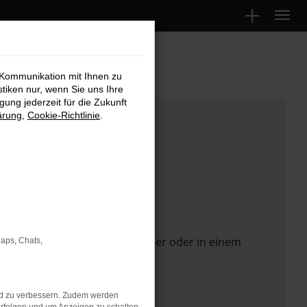
 Kommunikation mit Ihnen zu
stiken nur, wenn Sie uns Ihre
ung jederzeit für die Zukunft
ärung
,
Cookie-Richtlinie
.
 Seite in einem anderen Browser oder in einem
Maps, Chats,
nd zu verbessern. Zudem werden