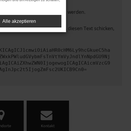
rfolgen und um Anzeigen zu schalten,
ktionen nicht mehr unterstützt werden.
Alle akzeptieren
lem zu beheben. Du kannst uns diesen Text schicken,
KICAgICJ1cmwiOiAiaHR0cHM6Ly9hcGkueC5ha
ZWxkPWludGVybmFsTnVtYmVyJndlYnNpdGU9Nj
iAgICAiZXhwZWN0IjogewogICAgICAicmVzcG9
AgInJpc2t5IjogZmFsc2UKICB9Cn0=
ndorte
Kontakt