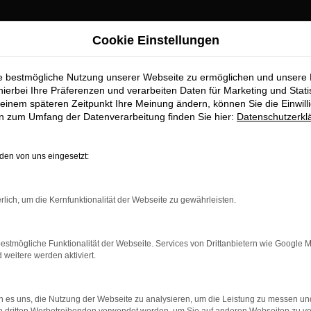
Cookie Einstellungen
ie bestmögliche Nutzung unserer Webseite zu ermöglichen und unsere
hierbei Ihre Präferenzen und verarbeiten Daten für Marketing und Stati
einem späteren Zeitpunkt Ihre Meinung ändern, können Sie die Einwillig
en zum Umfang der Datenverarbeitung finden Sie hier:
Datenschutzerkl
en von uns eingesetzt:
rbindung.
rlich, um die Kernfunktionalität der Webseite zu gewährleisten.
hmaschine?
das Laden bestimmter Seiten verhindern. Funktioniert die
estmögliche Funktionalität der Webseite. Services von Drittanbietern wie Google 
eitere werden aktiviert.
bleme zu beheben.
 es uns, die Nutzung der Webseite zu analysieren, um die Leistung zu messen u