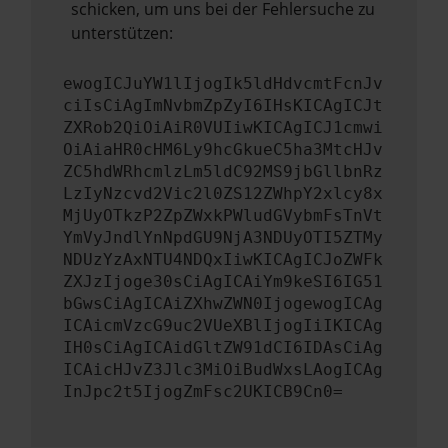
schicken, um uns bei der Fehlersuche zu
unterstützen:
ewogICJuYW1lIjogIk5ldHdvcmtFcnJv
ciIsCiAgImNvbmZpZyI6IHsKICAgICJt
ZXRob2QiOiAiR0VUIiwKICAgICJ1cmwi
OiAiaHR0cHM6Ly9hcGkueC5ha3MtcHJv
ZC5hdWRhcmlzLm5ldC92MS9jbGllbnRz
LzIyNzcvd2Vic2l0ZS12ZWhpY2xlcy8x
MjUyOTkzP2ZpZWxkPWludGVybmFsTnVt
YmVyJndlYnNpdGU9NjA3NDUyOTI5ZTMy
NDUzYzAxNTU4NDQxIiwKICAgICJoZWFk
ZXJzIjoge30sCiAgICAiYm9keSI6IG51
bGwsCiAgICAiZXhwZWN0IjogewogICAg
ICAicmVzcG9uc2VUeXBlIjogIiIKICAg
IH0sCiAgICAidGltZW91dCI6IDAsCiAg
ICAicHJvZ3Jlc3MiOiBudWxsLAogICAg
InJpc2t5IjogZmFsc2UKICB9Cn0=