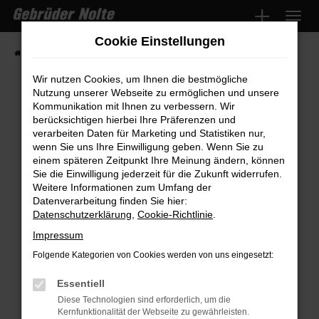
Zum
Hauptinhalt
Cookie Einstellungen
springen
Startseite
Fahrzeugmarkt
Fahrzeugsuche
Wir nutzen Cookies, um Ihnen die bestmögliche
Nutzung unserer Webseite zu ermöglichen und unsere
Kommunikation mit Ihnen zu verbessern. Wir
Fehler: Network Error
berücksichtigen hierbei Ihre Präferenzen und
verarbeiten Daten für Marketing und Statistiken nur,
wenn Sie uns Ihre Einwilligung geben. Wenn Sie zu
Beim Laden ist ein Fehler aufgetreten.
einem späteren Zeitpunkt Ihre Meinung ändern, können
Hier sind ein paar Tipps, die dir helfen können:
Sie die Einwilligung jederzeit für die Zukunft widerrufen.
Weitere Informationen zum Umfang der
Überprüfe deine Firewall und deine
Datenverarbeitung finden Sie hier:
Internetverbindung.
Datenschutzerklärung
,
Cookie-Richtlinie
.
Laden andere Webseiten, zum Beispiel
Impressum
deine Suchmaschine?
Folgende Kategorien von Cookies werden von uns eingesetzt:
Prüfe deine Browsererweiterungen.
Manche Erweiterungen, wie Werbeblocker,
Essentiell
können das Laden bestimmter Seiten
Diese Technologien sind erforderlich, um die
Kernfunktionalität der Webseite zu gewährleisten.