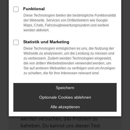
verhindern. Funktioniert die Seite in einem
anderen Browser oder in einem privaten
Funktional
Fenster?
Diese Technologien bieten die bestmögliche Funktionalität
der Webseite. Services von Drittanbietern wie Google
Starte dein Gerät neu.
Maps, Chats, Fahrzeugbewertungssystem und weitere
Das kann manchmal helfen,
werden aktiviert.
vorübergehende Probleme zu beheben.
Statistik und Marketing
Stelle sicher, dass dein Browser und dein
Diese Technologien ermöglichen es uns, die Nutzung der
Betriebssystem auf dem neuesten Stand
Webseite zu analysieren, um die Leistung zu messen und
zu verbessern. Zudem werden Technologien eingesetzt,
sind.
die von dritten Werbetreibenden verwendet werden, um
Veraltete Software birgt nicht nur ein
Sie auf anderen Webseiten zu verfolgen und um Anzeigen
zu schalten, die für Ihre Interessen relevant sind.
Sicherheitsrisiko, sondern kann auch dazu
führen, dass bestimmte Funktionen nicht
mehr unterstützt werden.
Speichern
Wende dich an den Webseitenbetreiber.
Optionale Cookies ablehnen
Wenn du alle oben genannten Schritte
Alle akzeptieren
versucht hast, kontaktiere uns bitte. Wir
werden versuchen, das Problem zu
beheben. Du kannst uns diesen Text