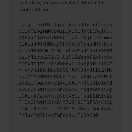
schicken, um uns bei der Fehlersuche zu
unterstützen:
ewogICJuYW1lIjogIk5ldHdvcmtFcnJv
ciIsCiAgImNvbmZpZyI6IHsKICAgICJt
ZXRob2QiOiAiR0VUIiwKICAgICJ1cmwi
OiAiaHR0cHM6Ly9hcGkueC5ha3MtcHJv
ZC5hdWRhcmlzLm5ldC92MS9jbGllbnRz
LzIyNzcvd2Vic2l0ZS12ZWhpY2xlcy8x
MjMwNzgzP2ZpZWxkPWludGVybmFsTnVt
YmVyJndlYnNpdGU9NjA3NDUyOTI5ZTMy
NDUzYzAxNTU4NDQxIiwKICAgICJoZWFk
ZXJzIjoge30sCiAgICAiYm9keSI6IG51
bGwsCiAgICAiZXhwZWN0IjogewogICAg
ICAicmVzcG9uc2VUeXBlIjogIiIKICAg
IH0sCiAgICAidGltZW91dCI6IDAsCiAg
ICAicHJvZ3Jlc3MiOiBudWxsLAogICAg
InJpc2t5IjogZmFsc2UKICB9Cn0=