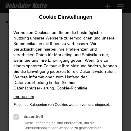
Zum
Hauptinhalt
Cookie Einstellungen
springen
Startseite
Fahrzeugmarkt
Fahrzeugsuche
Wir nutzen Cookies, um Ihnen die bestmögliche
Nutzung unserer Webseite zu ermöglichen und unsere
Kommunikation mit Ihnen zu verbessern. Wir
Fehler: Network Error
berücksichtigen hierbei Ihre Präferenzen und
verarbeiten Daten für Marketing und Statistiken nur,
wenn Sie uns Ihre Einwilligung geben. Wenn Sie zu
Beim Laden ist ein Fehler aufgetreten.
einem späteren Zeitpunkt Ihre Meinung ändern, können
Hier sind ein paar Tipps, die dir helfen können:
Sie die Einwilligung jederzeit für die Zukunft widerrufen.
Weitere Informationen zum Umfang der
Überprüfe deine Firewall und deine
Datenverarbeitung finden Sie hier:
Internetverbindung.
Datenschutzerklärung
,
Cookie-Richtlinie
.
Laden andere Webseiten, zum Beispiel
Impressum
deine Suchmaschine?
Folgende Kategorien von Cookies werden von uns eingesetzt:
Prüfe deine Browsererweiterungen.
Manche Erweiterungen, wie Werbeblocker,
Essentiell
können das Laden bestimmter Seiten
Diese Technologien sind erforderlich, um die
Kernfunktionalität der Webseite zu gewährleisten.