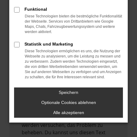
verhindern. Funktioniert die Seite in einem
anderen Browser oder in einem privaten
Funktional
Fenster?
Diese Technologien bieten die bestmögliche Funktionalität
der Webseite. Services von Drittanbietern wie Google
Starte dein Gerät neu.
Maps, Chats, Fahrzeugbewertungssystem und weitere
Das kann manchmal helfen,
werden aktiviert.
vorübergehende Probleme zu beheben.
Statistik und Marketing
Stelle sicher, dass dein Browser und dein
Diese Technologien ermöglichen es uns, die Nutzung der
Betriebssystem auf dem neuesten Stand
Webseite zu analysieren, um die Leistung zu messen und
zu verbessern. Zudem werden Technologien eingesetzt,
sind.
die von dritten Werbetreibenden verwendet werden, um
Veraltete Software birgt nicht nur ein
Sie auf anderen Webseiten zu verfolgen und um Anzeigen
zu schalten, die für Ihre Interessen relevant sind.
Sicherheitsrisiko, sondern kann auch dazu
führen, dass bestimmte Funktionen nicht
mehr unterstützt werden.
Speichern
Wende dich an den Webseitenbetreiber.
Optionale Cookies ablehnen
Wenn du alle oben genannten Schritte
Alle akzeptieren
versucht hast, kontaktiere uns bitte. Wir
werden versuchen, das Problem zu
beheben. Du kannst uns diesen Text