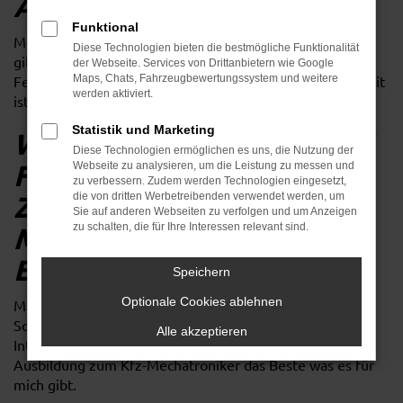
AUTOHAUS
Funktional
Mein Alltag im Autohaus ist vielfältig und spannend. Es
Diese Technologien bieten die bestmögliche Funktionalität
gibt immer viel zu tun: Inspektionen, Räderwechsel oder
der Webseite. Services von Drittanbietern wie Google
Fehlersuche, wobei die Fehlersuche meine Lieblingsarbeit
Maps, Chats, Fahrzeugbewertungssystem und weitere
werden aktiviert.
ist.
Statistik und Marketing
WARUM HABEN SIE SICH
Diese Technologien ermöglichen es uns, die Nutzung der
FÜR EINE AUSBILDUNG
Webseite zu analysieren, um die Leistung zu messen und
zu verbessern. Zudem werden Technologien eingesetzt,
ZUM KFZ-
die von dritten Werbetreibenden verwendet werden, um
Sie auf anderen Webseiten zu verfolgen und um Anzeigen
MECHATRONIKER
zu schalten, die für Ihre Interessen relevant sind.
ENTSCHIEDEN?
Speichern
Optionale Cookies ablehnen
Mir war seitdem ich ein Jugendlicher war klar "Ich muss
Schrauben". Da ich handwerklich begabt bin und großes
Alle akzeptieren
Interesse zu Autos und Rennsport habe, war die
Ausbildung zum Kfz-Mechatroniker das Beste was es für
mich gibt.