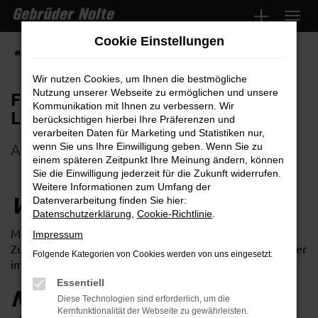
Zum
Hauptinhalt
Cookie Einstellungen
springen
Startseite
Jobs & Ausbildung
Fehlersuche ist meine Lieblingsarbeit
Wir nutzen Cookies, um Ihnen die bestmögliche
Nutzung unserer Webseite zu ermöglichen und unsere
Fehlersuche ist meine
Kommunikation mit Ihnen zu verbessern. Wir
Lieblingsarbeit
berücksichtigen hierbei Ihre Präferenzen und
verarbeiten Daten für Marketing und Statistiken nur,
Ausbildung zum Kfz-Mechatroniker
wenn Sie uns Ihre Einwilligung geben. Wenn Sie zu
einem späteren Zeitpunkt Ihre Meinung ändern, können
Sie die Einwilligung jederzeit für die Zukunft widerrufen.
Weitere Informationen zum Umfang der
WER BIN ICH?
Datenverarbeitung finden Sie hier:
Datenschutzerklärung
,
Cookie-Richtlinie
.
Mein Name ist Mustafa Özkol und ich bin 20 Jahre alt.
Impressum
Zurzeit mache ich eine Ausbildung zum Kfz-Mechatroniker
Folgende Kategorien von Cookies werden von uns eingesetzt:
im zweiten Lehrjahr bei Gebrüder Nolte in Schwerte.
Essentiell
MEIN ALLTAG IM
Diese Technologien sind erforderlich, um die
Kernfunktionalität der Webseite zu gewährleisten.