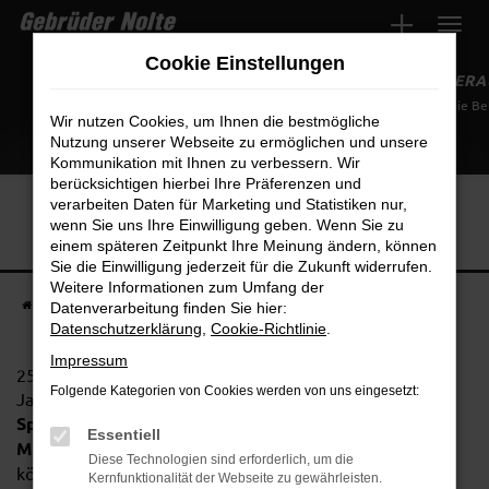
Zum
Hauptinhalt
Cookie Einstellungen
springen
STRAHLENDE KINDER
bei der Diakonie B
Wir nutzen Cookies, um Ihnen die bestmögliche
Nutzung unserer Webseite zu ermöglichen und unsere
Kommunikation mit Ihnen zu verbessern. Wir
berücksichtigen hierbei Ihre Präferenzen und
verarbeiten Daten für Marketing und Statistiken nur,
wenn Sie uns Ihre Einwilligung geben. Wenn Sie zu
einem späteren Zeitpunkt Ihre Meinung ändern, können
Sie die Einwilligung jederzeit für die Zukunft widerrufen.
Weitere Informationen zum Umfang der
Startseite
Unternehmen
News & Aktuelles
Strahlende Kinderaugen
Datenverarbeitung finden Sie hier:
Datenschutzerklärung
,
Cookie-Richtlinie
.
Impressum
25 Kinder im Alter zwischen vier Monaten und sechs
Folgende Kategorien von Cookies werden von uns eingesetzt:
Jahren werden sich dank der spontanen
Spendenbereitschaft von 20 Gebrüder Nolte
Essentiell
Mitarbeitern
über schöne Weihnachtsgeschenke freuen
Diese Technologien sind erforderlich, um die
können. Die
Diakonie Bethanien
hatte die Gebrüder
Kernfunktionalität der Webseite zu gewährleisten.