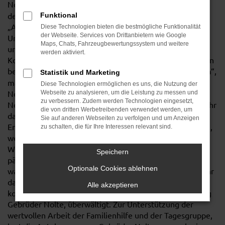
Nolte Unternehmensleitung mit den
25 Wunschkugeln
der über der Familienhilfe und in der Tagesgruppe
Funktional
„Auszeit“ betreuten Kinder kontaktiert und um
Diese Technologien bieten die bestmögliche Funktionalität
der Webseite. Services von Drittanbietern wie Google
Unterstützung gebeten. „Da ich um die Hilfsbereitschaft
Maps, Chats, Fahrzeugbewertungssystem und weitere
unser Gebrüder Nolte Familie weiß, habe ich im
werden aktiviert.
Kollegenkreis nachgefragt, ob einzelne Mitarbeiter*innen
bereit wären, diese schönen
Kinderwünsche zu erfüllen
“,
Statistik und Marketing
machte sich Sabrina Mainz, Assistentin der Gebrüder
Diese Technologien ermöglichen es uns, die Nutzung der
Nolte Unternehmensleitung und erfahrene Gebrüder
Webseite zu analysieren, um die Leistung zu messen und
zu verbessern. Zudem werden Technologien eingesetzt,
Nolte Nikolaus Helferin direkt an die Arbeit. „Wir sind sehr
die von dritten Werbetreibenden verwendet werden, um
dankbar für die gute und enge Zusammenarbeit, das
Sie auf anderen Webseiten zu verfolgen und um Anzeigen
Engagement und für die vielen strahlenden Kinderaugen,
zu schalten, die für Ihre Interessen relevant sind.
welche es durch die Erfüllung der Wünsche an
Weihnachten geben wird“, freut sich Jana Rohe,
Speichern
pädagogische Fachkraft bei der Diakonie Bethanien. „Es
Optionale Cookies ablehnen
war auch für uns eine tolle Aktion und es macht mich sehr
dankbar, dass unsere Mitarbeiter alle Geschenke erfüllen
Alle akzeptieren
konnten“, zeigt sich Petra Pientka, Unternehmensleitung
Gebrüder Nolte, überwältigt. Zur Unterstützung der
wertvollen Arbeit der Familienhilfe und der Tagesgruppe,