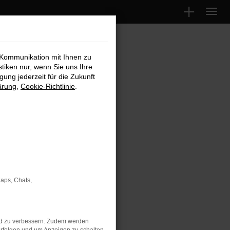
 Kommunikation mit Ihnen zu
stiken nur, wenn Sie uns Ihre
ung jederzeit für die Zukunft
ärung
,
Cookie-Richtlinie
.
von Gebrüder
en
vertritt
Maps, Chats,
lumenstrauß
gt wird.
schon mehrere
nd zu verbessern. Zudem werden