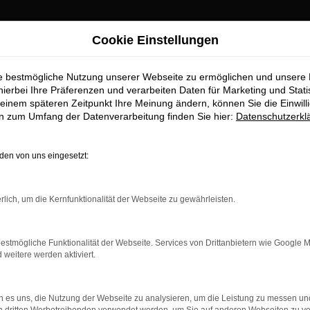
Cookie Einstellungen
ie bestmögliche Nutzung unserer Webseite zu ermöglichen und unsere
hierbei Ihre Präferenzen und verarbeiten Daten für Marketing und Stati
einem späteren Zeitpunkt Ihre Meinung ändern, können Sie die Einwillig
en zum Umfang der Datenverarbeitung finden Sie hier:
Datenschutzerkl
en von uns eingesetzt:
ung, mit der Unternehmensleitung und dem Mitarbeiter Team 
rlich, um die Kernfunktionalität der Webseite zu gewährleisten.
ücks – gleich zwei besondere Jubiläen zu feiern: Seit
25 Jahr
 Gebrüder Nolte die
Marke Hyundai
dazu.
estmögliche Funktionalität der Webseite. Services von Drittanbietern wie Google 
ach gratulierte der Unternehmerin Petra Pientka mit einem B
eitere werden aktiviert.
agement der Gebrüder Nolte Mitarbeiter für die Kunden gewürdi
torischen Belege unserer z. T. sehr langjährigen Kunden, die 
 es uns, die Nutzung der Webseite zu analysieren, um die Leistung zu messen u